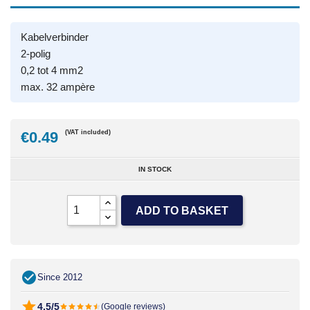
Kabelverbinder
2-polig
0,2 tot 4 mm2
max. 32 ampère
€0.49
(VAT included)
IN STOCK
ADD TO BASKET
Since 2012
4.5/5
(Google reviews)