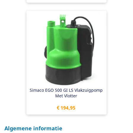
Simaco EGO 500 GI LS Vlakzuigpomp
Met Vlotter
Prijs
€ 194,95
Algemene informatie