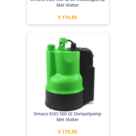
Met Vlotter
Prijs
€ 174,95
Simaco EGO 500 GI Dompelpomp
Met Vlotter
Prijs
€ 179,95