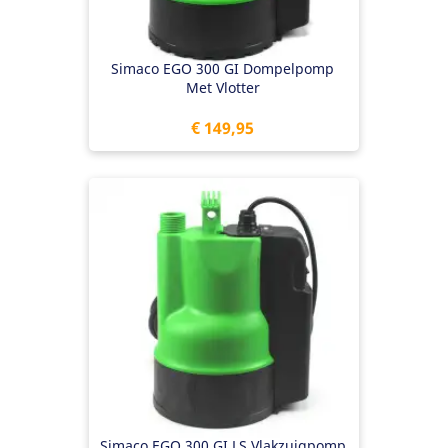
Simaco EGO 300 GI Dompelpomp
Met Vlotter
Prijs
€ 149,95
Simaco EGO 300 GI LS Vlakzuigpomp