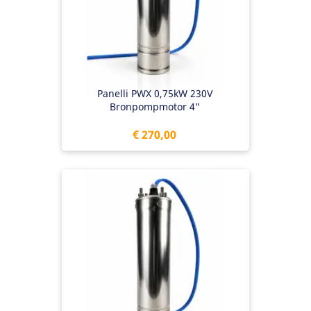
Panelli PWX 0,75kW 230V
Bronpompmotor 4"
Prijs
€ 270,00