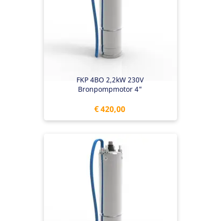
FKP 4BO 2,2kW 230V
Bronpompmotor 4"
Prijs
€ 420,00