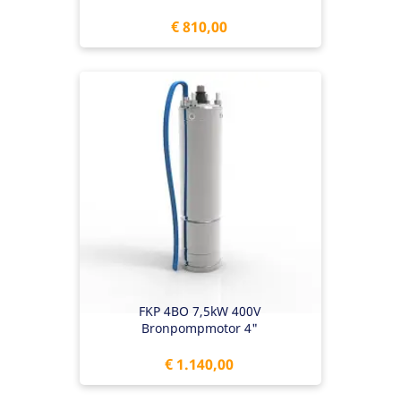
Prijs
€ 810,00
FKP 4BO 7,5kW 400V
Bronpompmotor 4"
Prijs
€ 1.140,00