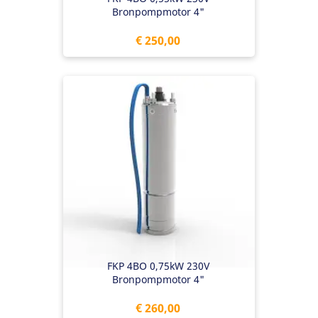
Bronpompmotor 4"
Prijs
€ 250,00
FKP 4BO 0,75kW 230V
Bronpompmotor 4"
Prijs
€ 260,00