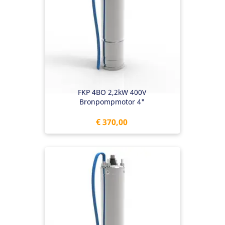
FKP 4BO 2,2kW 400V
Bronpompmotor 4"
Prijs
€ 370,00