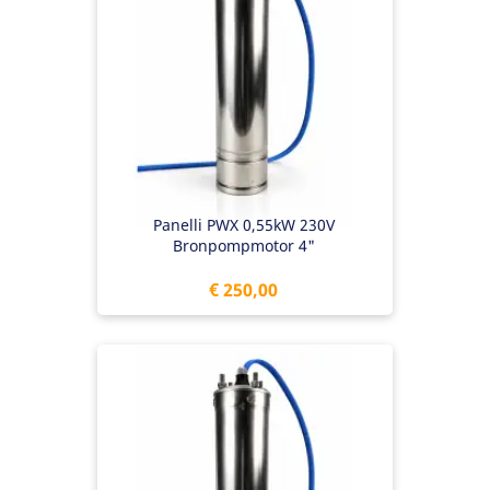
Panelli PWX 0,55kW 230V
Bronpompmotor 4"
Prijs
€ 250,00