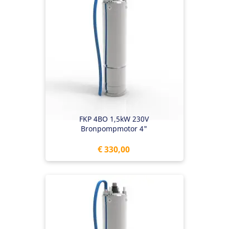
FKP 4BO 1,5kW 230V
Bronpompmotor 4"
Prijs
€ 330,00