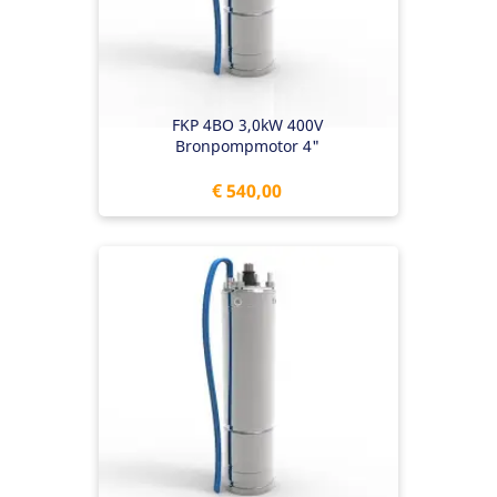
FKP 4BO 3,0kW 400V
Bronpompmotor 4"
Prijs
€ 540,00