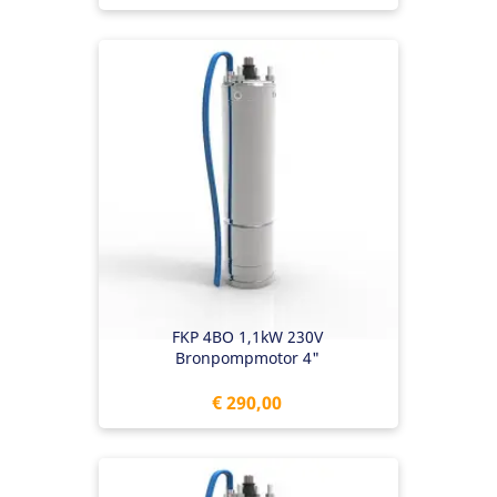
FKP 4BO 1,1kW 230V
Bronpompmotor 4"
Prijs
€ 290,00