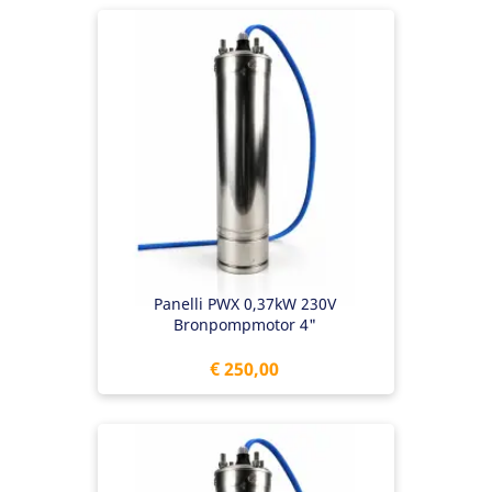
Panelli PWX 0,37kW 230V
Bronpompmotor 4"
Prijs
€ 250,00