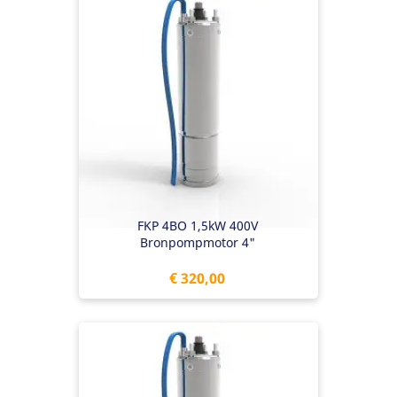
FKP 4BO 1,5kW 400V
Bronpompmotor 4"
Prijs
€ 320,00