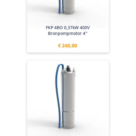
FKP 4BO 0,37kW 400V
Bronpompmotor 4"
Prijs
€ 240,00