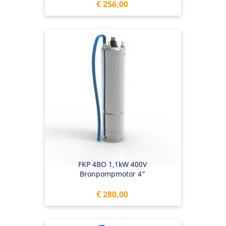
Prijs
€ 256,00
FKP 4BO 1,1kW 400V
Bronpompmotor 4"
Prijs
€ 280,00