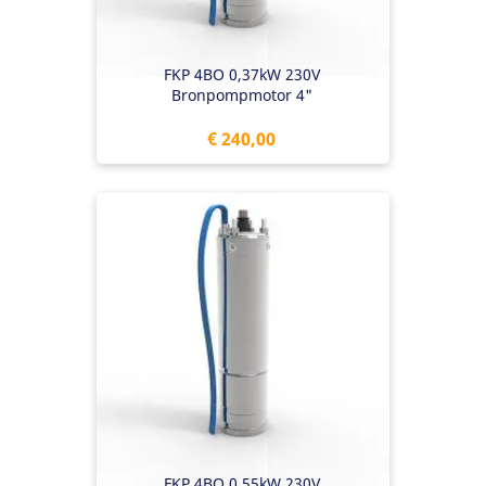
FKP 4BO 0,37kW 230V
Bronpompmotor 4"
Prijs
€ 240,00
FKP 4BO 0,55kW 230V