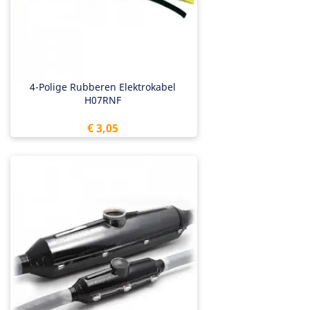
4-Polige Rubberen Elektrokabel
H07RNF
Prijs
€ 3,05