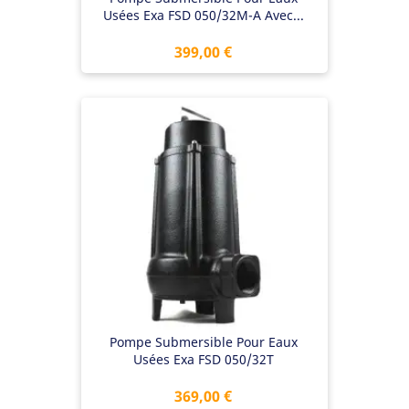
Usées Exa FSD 050/32M-A Avec...
Prix
399,00 €
Pompe Submersible Pour Eaux
Usées Exa FSD 050/32T
Prix
369,00 €