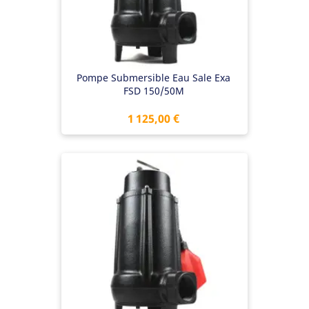
Pompe Submersible Eau Sale Exa
FSD 150/50M
Prix
1 125,00 €