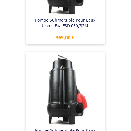
Pompe Submersible Pour Eaux
Usées Exa FSD 050/32M
Prix
369,00 €
Pompe Submersible Pour Eaux