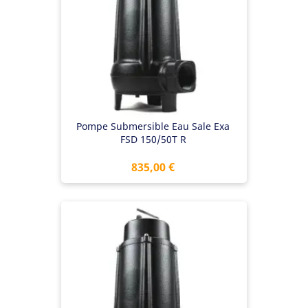
Pompe Submersible Eau Sale Exa
FSD 150/50T R
Prix
835,00 €