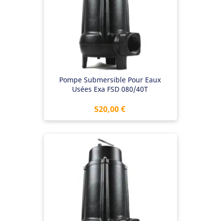
Pompe Submersible Pour Eaux
Usées Exa FSD 080/40T
Prix
520,00 €