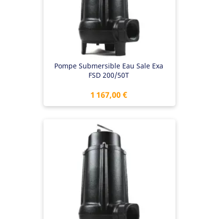
Pompe Submersible Eau Sale Exa
FSD 200/50T
Prix
1 167,00 €