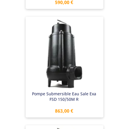
Prix
590,00 €
Pompe Submersible Eau Sale Exa
FSD 150/50M R
Prix
863,00 €