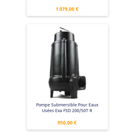
Prix
1 079,00 €
Pompe Submersible Pour Eaux
Usées Exa FSD 200/50T R
Prix
950,00 €