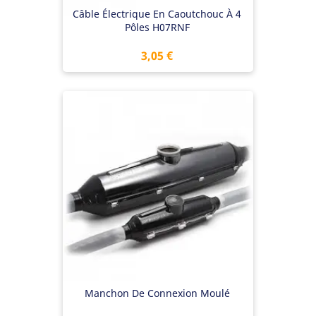
Câble Électrique En Caoutchouc À 4
Pôles H07RNF
Prix
3,05 €
Manchon De Connexion Moulé