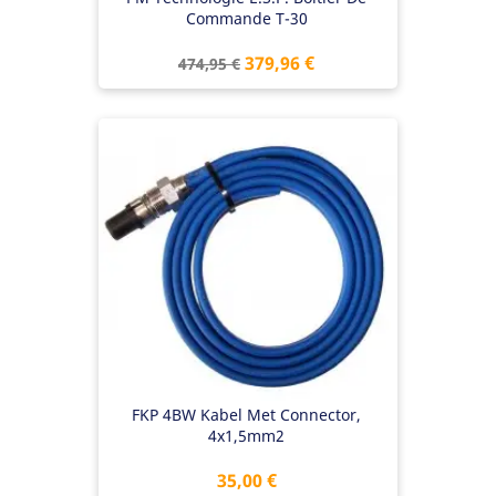
Commande T-30
Prix
Prix
379,96 €
474,95 €
de
base
FKP 4BW Kabel Met Connector,
4x1,5mm2
Prix
35,00 €