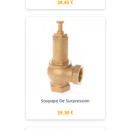
Prix
38,45 €
Soupape De Surpression
Prix
39,30 €