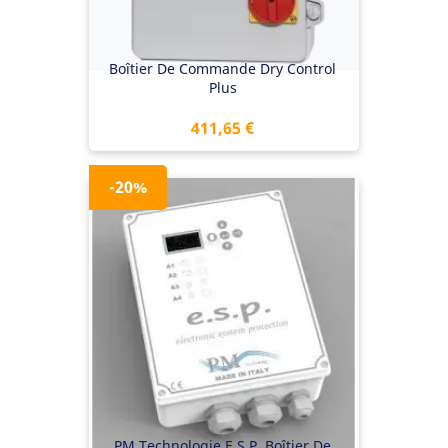
Boîtier De Commande Dry Control
Plus
Prix
411,65 €
-20%
PM Technologie E.S.P. Boîtier De