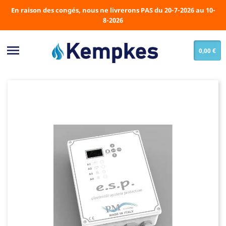
En raison des congés, nous ne livrerons PAS du 20-7-2026 au 10-
8-2026

0,00 €