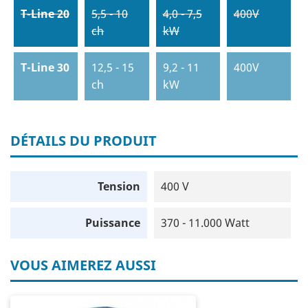
T-Line 20
5,5 - 10
4,0 - 7,5
400V
ch
kW
T-Line 30
12,5 - 15
9,2 - 11
400V
ch
kW
DÉTAILS DU PRODUIT
Tension
400 V
Puissance
370 - 11.000 Watt
VOUS AIMEREZ AUSSI