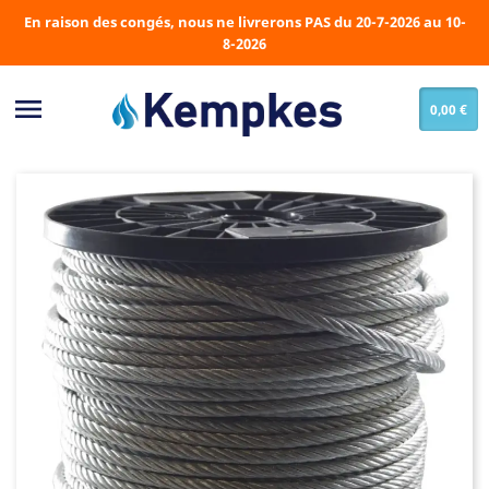
En raison des congés, nous ne livrerons PAS du 20-7-2026 au 10-
8-2026

0,00 €