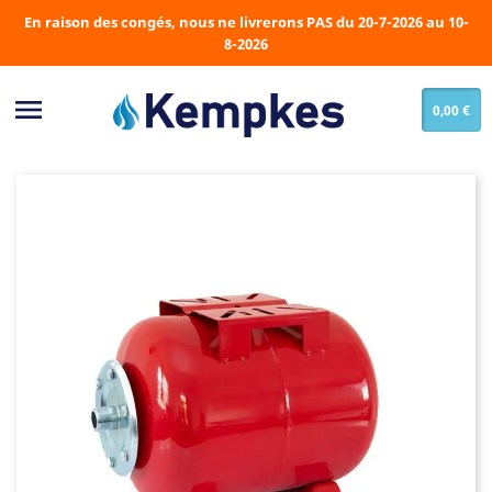
En raison des congés, nous ne livrerons PAS du 20-7-2026 au 10-
8-2026

0,00 €