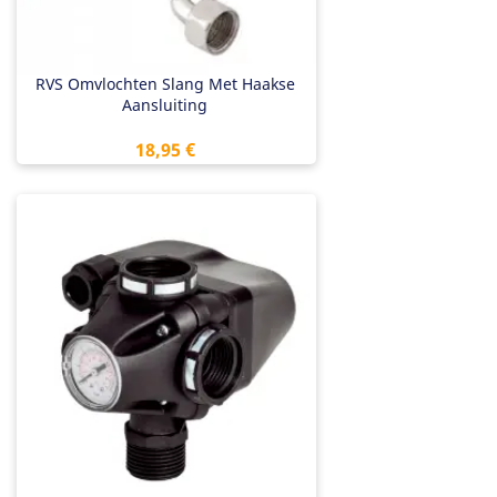
RVS Omvlochten Slang Met Haakse
Aansluiting
Prix
18,95 €