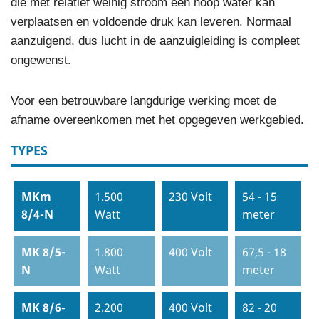
die met relatief weinig stroom een hoop water kan
verplaatsen en voldoende druk kan leveren. Normaal
aanzuigend, dus lucht in de aanzuigleiding is compleet
ongewenst.
Voor een betrouwbare langdurige werking moet de
afname overeenkomen met het opgegeven werkgebied.
TYPES
MKm
1.500
230 Volt
54 - 15
8/4-N
Watt
meter
MK 8/5-
1.800
400 Volt
67,5 - 18
N
Watt
meter
MK 8/6-
2.200
400 Volt
82 - 20