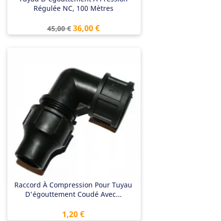
Régulée NC, 100 Mètres
Prix
Prix
36,00 €
45,00 €
de
base
Raccord À Compression Pour Tuyau
D'égouttement Coudé Avec...
Prix
1,20 €