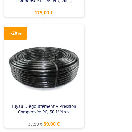
Compensée PC-AS-ND, 200...
Prix
175,00 €
-20%
Tuyau D'égouttement À Pression
Compensée PC, 50 Mètres
Prix
Prix
30,00 €
37,50 €
de