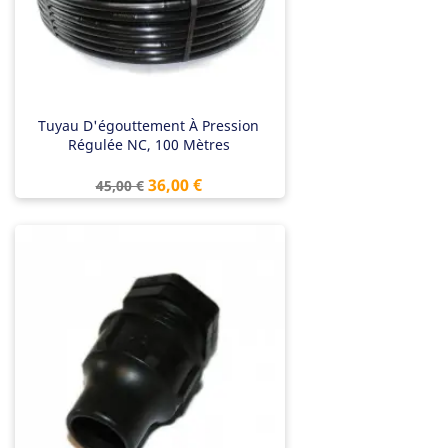
Tuyau D'égouttement À Pression
Régulée NC, 100 Mètres
Prix
Prix
36,00 €
45,00 €
de
base