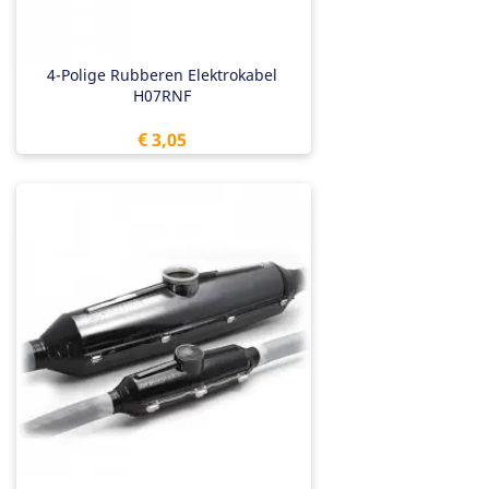
4-Polige Rubberen Elektrokabel
H07RNF
Prijs
€ 3,05