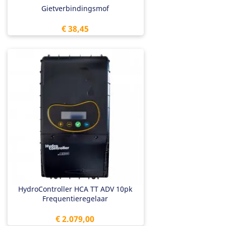
Gietverbindingsmof
Prijs
€ 38,45
HydroController HCA TT ADV 10pk
Frequentieregelaar
Prijs
€ 2.079,00