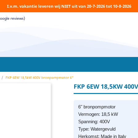
I.v.m. vakantie leveren wij NIET uit van 20-7-2026 tot 10-8-2026
Google reviews)
FKP 6EW 18,5kW 400V bronpompmotor 6"
FKP 6EW 18,5KW 40
6" bronpompmotor
Vermogen: 18,5 kW
Spanning: 400V
Type: Watergevuld
Herkomst: Made in Italy