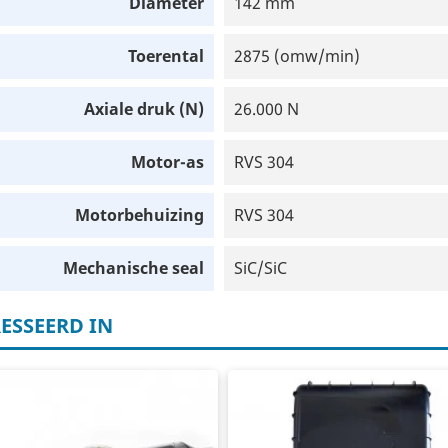
Diameter
142 mm
Toerental
2875 (omw/min)
Axiale druk (N)
26.000 N
Motor-as
RVS 304
Motorbehuizing
RVS 304
Mechanische seal
SiC/SiC
ESSEERD IN