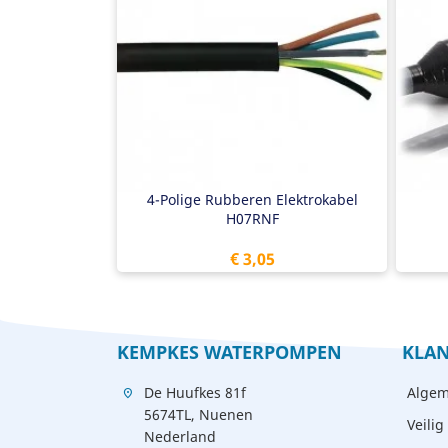
Elektrokabel H07RNF
Gi
4-polig
2 
4 
Met
4-Polige Rubberen Elektrokabel
H07RNF
Prijs
€ 3,05
KEMPKES WATERPOMPEN
KLAN
De Huufkes 81f
Algem
location_on
5674TL, Nuenen
Veilig
Nederland