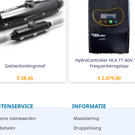
etverbindingsmof
Frequentieregelaar
componenten giethars
400V in
x 1,5mm2 t/m 4 x 6,0mm2
400V uit
 duidelijke instructie
5,5 - 7,5 kW pomp
Luchtgekoeld
1/4" buitendraad druksensor
Multi-pomp modus
HydroController HCA TT ADV 
Gietverbindingsmof
Frequentieregelaar
Prijs
Prijs
€ 38,45
€ 2.079,00
TENSERVICE
INFORMATIE
ene voorwaarden
Maatvoering
 betalen
Druppelslang