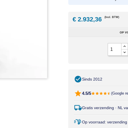
€ 2.932,36
(Incl. BTW)
OP V
Sinds 2012
4.5/5
(Google r
Gratis verzending · NL v
Op voorraad: verzending