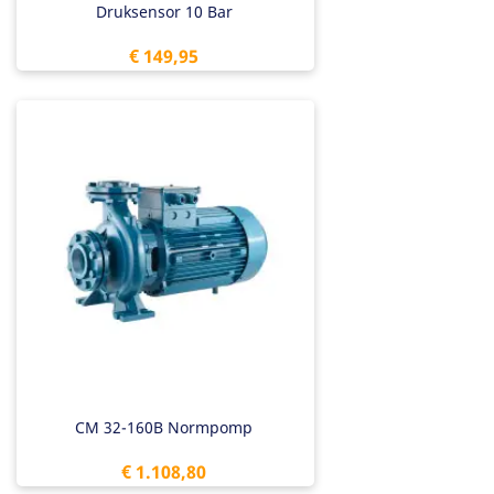
Druksensor 10 Bar
Prijs
€ 149,95
CM 32-160B Normpomp
Prijs
€ 1.108,80