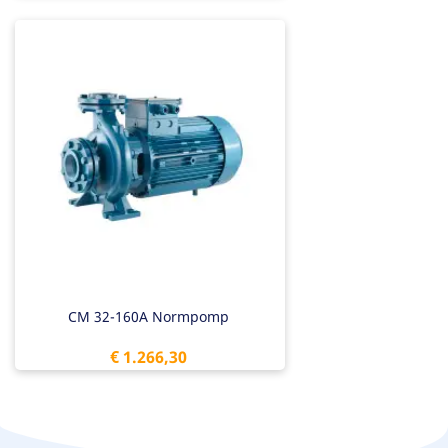
CM 32-160A Normpomp
Prijs
€ 1.266,30