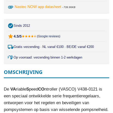
attachment
Nastec NOW app datasheet
- 739.96KB
Sinds 2012
4.5/5
(Google reviews)
Gratis verzending · NL vanaf €100 · BE/DE vanaf €200
Op voorraad: verzending binnen 1-2 werkdagen
OMSCHRIJVING
De
VA
riable
S
peed
CO
ntroller (VASCO) V438-0121 is
een speciaal ontwikkelde serie frequentieregelaars,
ontworpen voor het regelen en beveiligen van
pompsystemen op basis van wisselende pompsnelheid.