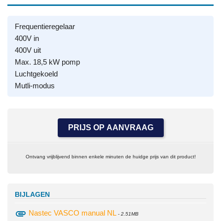
Frequentieregelaar
400V in
400V uit
Max. 18,5 kW pomp
Luchtgekoeld
Mutli-modus
PRIJS OP AANVRAAG
Ontvang vrijblijvend binnen enkele minuten de huidge prijs van dit product!
BIJLAGEN
attachment
Nastec VASCO manual NL
- 2.51MB