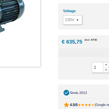
Voltage
€ 635,75
(Incl. BTW)
Sinds 2012
4.5/5
(Google r