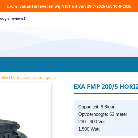
I.v.m. vakantie leveren wij NIET uit van 20-7-2026 tot 10-8-2026
Google reviews)
 200/5 horizontale meertrapspomp
EXA FMP 200/5 HOR
Capaciteit: 9,6/uur
Opvoerhoogte: 63 meter
230 - 400 Volt
1.500 Watt