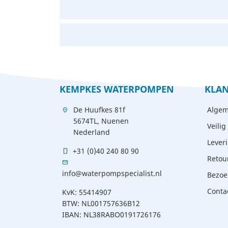
KEMPKES WATERPOMPEN
KLAN
De Huufkes 81f
Algem
location_on
5674TL, Nuenen
Veilig
Nederland
Lever
+31 (0)40 240 80 90
mobile
Retou
mail
info@waterpompspecialist.nl
Bezoe
Conta
KvK: 55414907
BTW: NL001757636B12
IBAN: NL38RABO0191726176