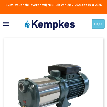
I.v.m. vakantie leveren wij NIET uit van 20-7-2026 tot 10-8-2026

€ 0,00