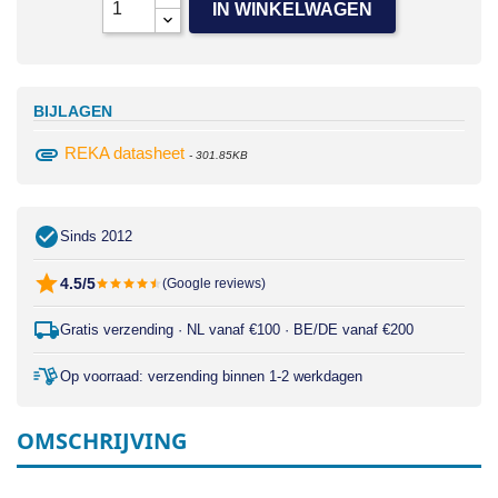
IN WINKELWAGEN
BIJLAGEN
attachment
REKA datasheet
- 301.85KB
Sinds 2012
4.5/5
(Google reviews)
Gratis verzending · NL vanaf €100 · BE/DE vanaf €200
Op voorraad: verzending binnen 1-2 werkdagen
OMSCHRIJVING