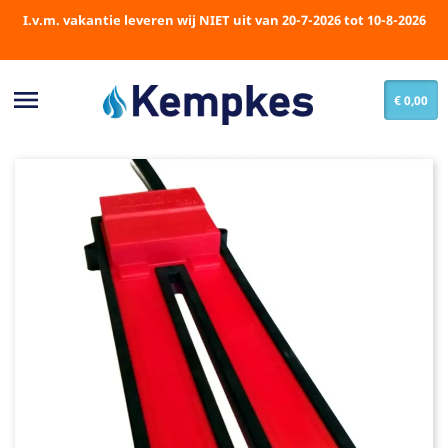
I.v.m. vakantie leveren wij NIET uit van 20-7-2026 tot 10-8-2026

€ 0,00