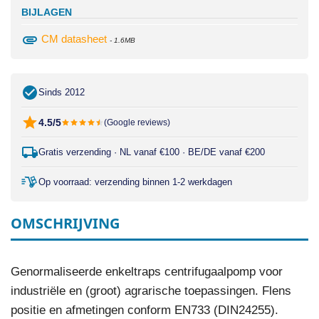
BIJLAGEN
attachment
CM datasheet
- 1.6MB
Sinds 2012
4.5/5
(Google reviews)
Gratis verzending · NL vanaf €100 · BE/DE vanaf €200
Op voorraad: verzending binnen 1-2 werkdagen
OMSCHRIJVING
Genormaliseerde enkeltraps centrifugaalpomp voor
industriële en (groot) agrarische toepassingen. Flens
positie en afmetingen conform EN733 (DIN24255).