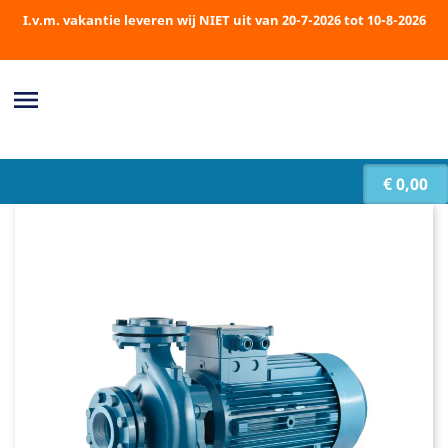
I.v.m. vakantie leveren wij NIET uit van 20-7-2026 tot 10-8-2026

€ 0,00