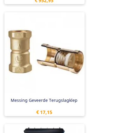
Prijs
€ 952,95
Messing Geveerde Terugslagklep
Prijs
€ 17,15