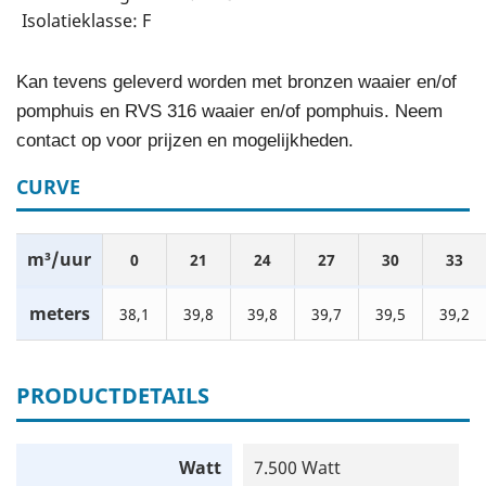
Isolatieklasse: F
Kan tevens geleverd worden met bronzen waaier en/of
pomphuis en RVS 316 waaier en/of pomphuis. Neem
contact op voor prijzen en mogelijkheden.
CURVE
m³/uur
0
21
24
27
30
33
meters
38,1
39,8
39,8
39,7
39,5
39,2
PRODUCTDETAILS
Watt
7.500 Watt