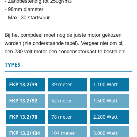
- Zandbestendig tot 250gr/m3
- 98mm diameter
- Max. 30 starts/uur
Bij het pompdeel moet nog de juiste motor gekozen
worden (zie onderstaande tabel). Vergeet niet om bij
een 230 volt motor een condensatorkast te bestellen!
TYPES
FKP 13.2/39
39 meter
1.100 Watt
FKP 13.2/52
52 meter
1.500 Watt
FKP 13.2/78
78 meter
2.200 Watt
FKP 13.2/104
104 meter
3.000 Watt