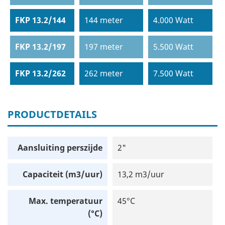
FKP 13.2/144
144 meter
4.000 Watt
FKP 13.2/197
197 meter
5.500 Watt
FKP 13.2/262
262 meter
7.500 Watt
PRODUCTDETAILS
Aansluiting perszijde
2"
Capaciteit (m3/uur)
13,2 m3/uur
Max. temperatuur
45°C
(°C)