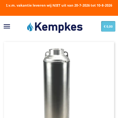
I.v.m. vakantie leveren wij NIET uit van 20-7-2026 tot 10-8-2026

€ 0,00