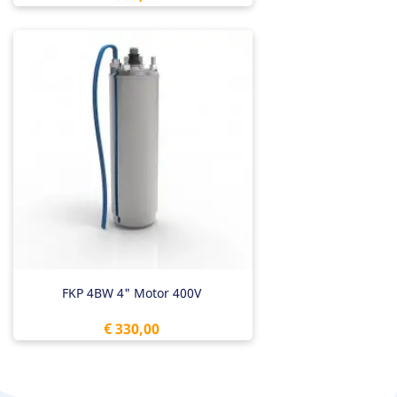
FKP 4BW 4" Motor 400V
Prijs
€ 330,00