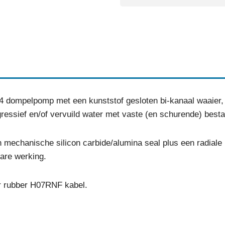
4 dompelpomp met een kunststof gesloten bi-kanaal waaier,
essief en/of vervuild water met vaste (en schurende) best
 mechanische silicon carbide/alumina seal plus een radiale li
bare werking.
r rubber H07RNF kabel.