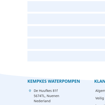
KEMPKES WATERPOMPEN
KLAN
De Huufkes 81f
Algem
location_on
5674TL, Nuenen
Veilig
Nederland