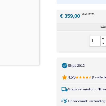
€ 359,00
(Incl. BTW)
BAC
Sinds 2012
4.5/5
(Google r
Gratis verzending · NL v
Op voorraad: verzending