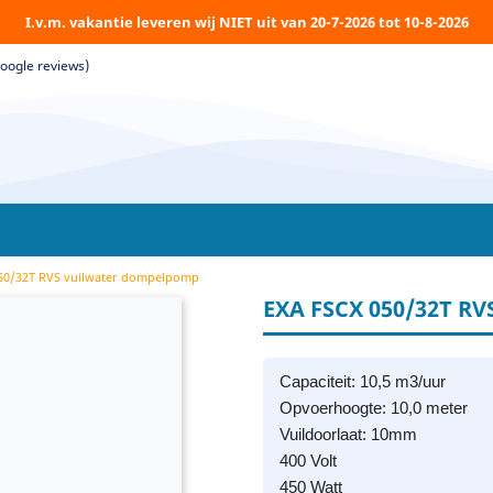
I.v.m. vakantie leveren wij NIET uit van 20-7-2026 tot 10-8-2026
Google reviews)
050/32T RVS vuilwater dompelpomp
EXA FSCX 050/32T 
Capaciteit: 10,5 m3/uur
Opvoerhoogte: 10,0 meter
Vuildoorlaat: 10mm
400 Volt
450 Watt