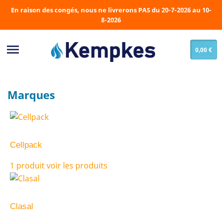
En raison des congés, nous ne livrerons PAS du 20-7-2026 au 10-
8-2026

0,00 €
Marques
Cellpack
1 produit
voir les produits
Clasal