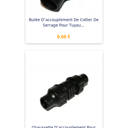
Butée D'accouplement De Collier De
Serrage Pour Tuyau...
Prix
0,60 €
Chaussette D'accouplement Pour