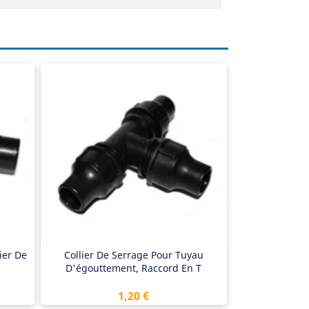
Raccord de tuyau d'égouttement
Pièce en T
Chargable jusqu'à 6 bars
ier De
Collier De Serrage Pour Tuyau
D'égouttement, Raccord En T
Prix
1,20 €