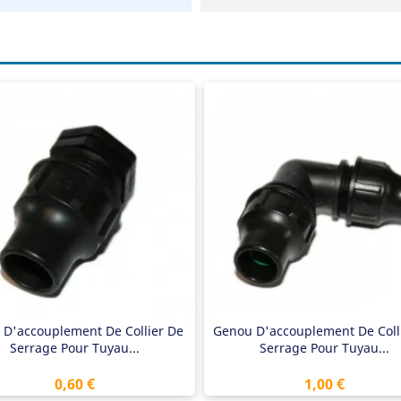
ccord de tuyau d'égouttement
Raccord de tuyau d'égouttement
êt final
Genou à 90 °
argable jusqu'à 6 bars
Chargable jusqu'à 6 bars
 D'accouplement De Collier De
Genou D'accouplement De Coll
Serrage Pour Tuyau...
Serrage Pour Tuyau...
Prix
Prix
0,60 €
1,00 €