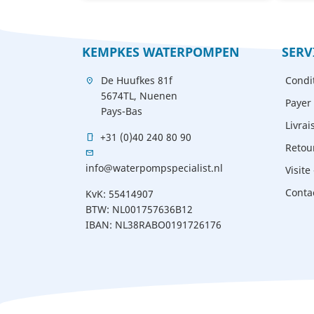
de
base
KEMPKES WATERPOMPEN
SERV
De Huufkes 81f
Condi
location_on
5674TL, Nuenen
Payer 
Pays-Bas
Livrai
+31 (0)40 240 80 90
mobile
Retou
mail
info@waterpompspecialist.nl
Visite 
Conta
KvK: 55414907
BTW: NL001757636B12
IBAN: NL38RABO0191726176