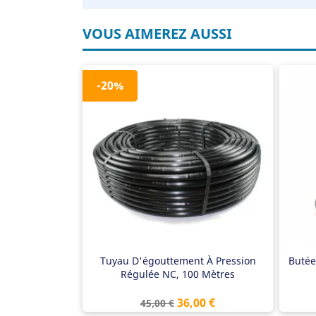
VOUS AIMEREZ AUSSI
-20%
Pression régulée
Ra
33 cm de distance entre les
Arr
goutteurs
Ch
16 mm, épaisseur de paroi de
1,1 mm
Rouleau de 100 mètres
Conforme à la norme NEN ISO
9261:2004
Tuyau D'égouttement À Pression
Butée
Régulée NC, 100 Mètres
Prix
Prix
36,00 €
45,00 €