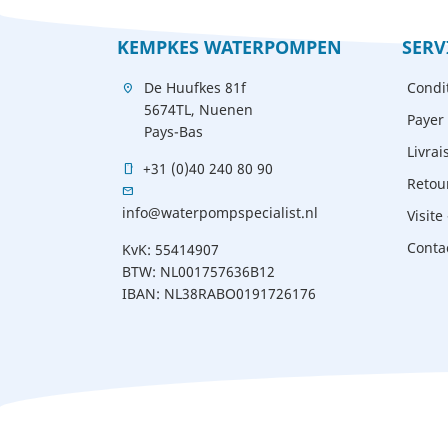
base
KEMPKES WATERPOMPEN
SERV
De Huufkes 81f
Condi
location_on
5674TL, Nuenen
Payer 
Pays-Bas
Livrai
+31 (0)40 240 80 90
mobile
Retou
mail
info@waterpompspecialist.nl
Visite 
Conta
KvK: 55414907
BTW: NL001757636B12
IBAN: NL38RABO0191726176