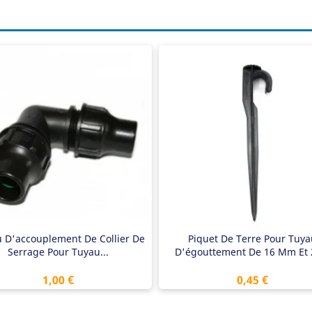
ccord de tuyau d'égouttement
Piquet au sol
nou à 90 °
Convient aux tuyaux de 16 mm et
argable jusqu'à 6 bars
20 mm
Extra robuste
 D'accouplement De Collier De
Piquet De Terre Pour Tuya
Serrage Pour Tuyau...
D'égouttement De 16 Mm Et 2
Prix
Prix
1,00 €
0,45 €