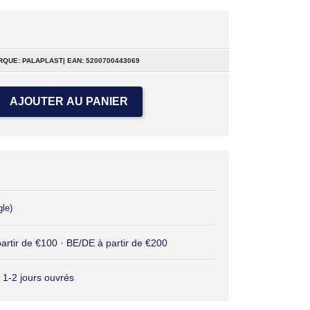
RQUE: PALAPLAST| EAN: 5200700443069
AJOUTER AU PANIER
gle)
 partir de €100 · BE/DE à partir de €200
 1-2 jours ouvrés