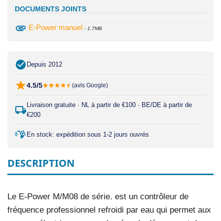
DOCUMENTS JOINTS
attachment
E-Power manuel
- 1.7MB
Depuis 2012
4.5/5
(avis Google)
Livraison gratuite · NL à partir de €100 · BE/DE à partir de
€200
En stock: expédition sous 1-2 jours ouvrés
DESCRIPTION
Le E-Power M/M08 de série. est un contrôleur de
fréquence professionnel refroidi par eau qui permet aux