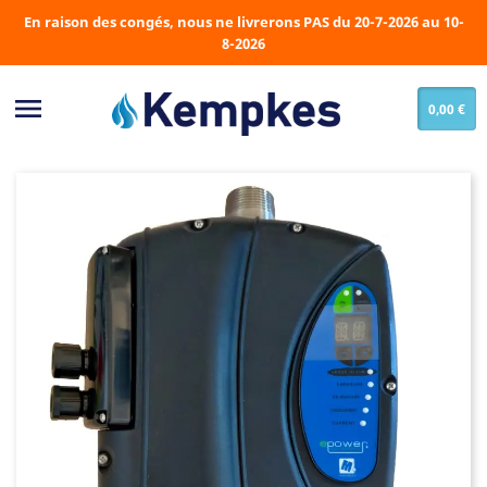
En raison des congés, nous ne livrerons PAS du 20-7-2026 au 10-
8-2026

0,00 €