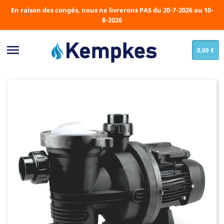
En raison des congés, nous ne livrerons PAS du 20-7-2026 au 10-
8-2026

0,00 €