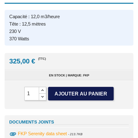
Capacité : 12,0 m3/heure
Tête : 12,5 mètres
230 V
370 Watts
325,00 €
(TTC)
EN STOCK | MARQUE: FKP
AJOUTER AU PANIER
DOCUMENTS JOINTS
attachment
FKP Serenity data sheet
- 213.7KB