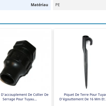
Matériau
PE
ccord de tuyau d'égouttement
Piquet au sol
êt final
Convient aux tuyaux de 16 mm et
argable jusqu'à 6 bars
20 mm
Extra robuste
 D'accouplement De Collier De
Piquet De Terre Pour Tuya
Serrage Pour Tuyau...
D'égouttement De 16 Mm Et 2