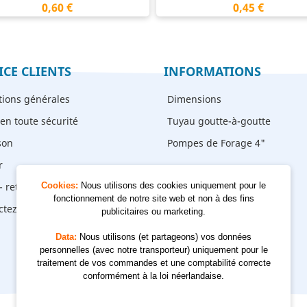
Prix
Prix
0,60 €
0,45 €
ICE CLIENTS
INFORMATIONS
tions générales
Dimensions
en toute sécurité
Tuyau goutte-à-goutte
son
Pompes de Forage 4"
r
- retrait
Cookies:
Nous utilisons des cookies uniquement pour le
fonctionnement de notre site web et non à des fins
ctez-nous
publicitaires ou marketing.
Data:
Nous utilisons (et partageons) vos données
personnelles (avec notre transporteur) uniquement pour le
traitement de vos commandes et une comptabilité correcte
conformément à la loi néerlandaise.