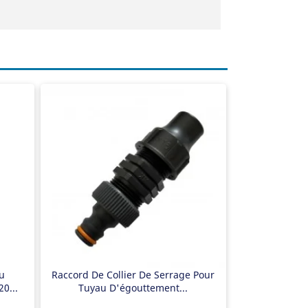
Raccord de tuyau d'égouttement
Cliquez sur le lien
Chargable jusqu'à 6 bars
u
Raccord De Collier De Serrage Pour
0...
Tuyau D'égouttement...