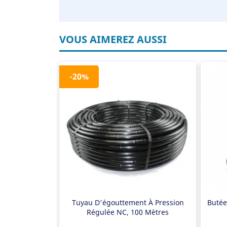
VOUS AIMEREZ AUSSI
-20%
Pression régulée
Ra
33 cm de distance entre les
Arr
goutteurs
Ch
16 mm, épaisseur de paroi de
1,1 mm
Rouleau de 100 mètres
Conforme à la norme NEN ISO
9261:2004
Tuyau D'égouttement À Pression
Butée
Régulée NC, 100 Mètres