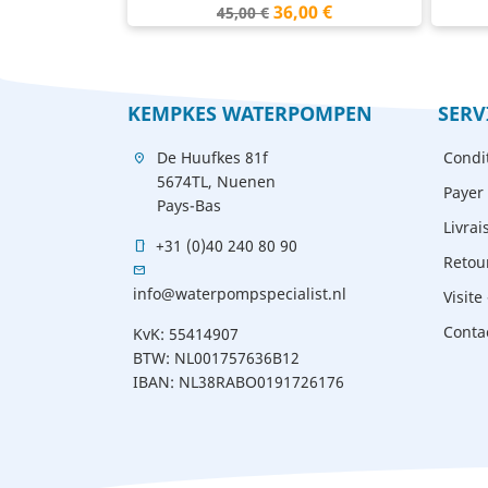
Prix
Prix
36,00 €
45,00 €
de
base
KEMPKES WATERPOMPEN
SERV
De Huufkes 81f
Condi
location_on
5674TL, Nuenen
Payer 
Pays-Bas
Livrai
+31 (0)40 240 80 90
mobile
Retou
mail
info@waterpompspecialist.nl
Visite 
Conta
KvK: 55414907
BTW: NL001757636B12
IBAN: NL38RABO0191726176