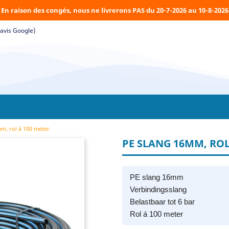
En raison des congés, nous ne livrerons PAS du 20-7-2026 au 10-8-2026
(avis Google)
m, rol á 100 meter
PE SLANG 16MM, ROL
PE slang 16mm
Verbindingsslang
Belastbaar tot 6 bar
Rol á 100 meter