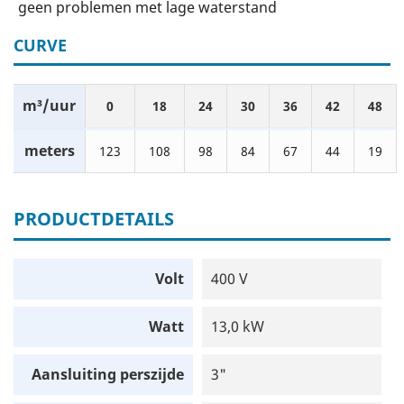
geen problemen met lage waterstand
CURVE
m³/uur
0
18
24
30
36
42
48
meters
123
108
98
84
67
44
19
PRODUCTDETAILS
Volt
400 V
Watt
13,0 kW
Aansluiting perszijde
3"