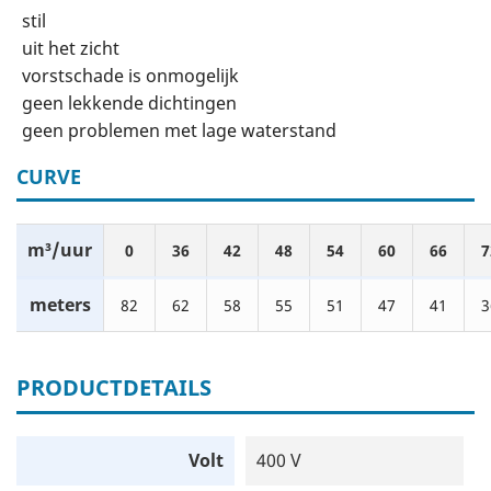
stil
uit het zicht
vorstschade is onmogelijk
geen lekkende dichtingen
geen problemen met lage waterstand
CURVE
m³/uur
0
36
42
48
54
60
66
7
meters
82
62
58
55
51
47
41
3
PRODUCTDETAILS
Volt
400 V