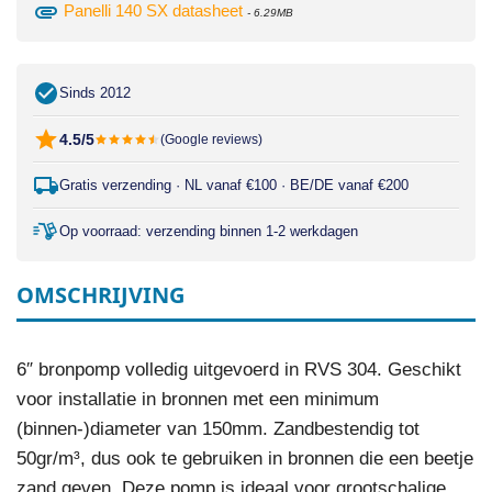
attachment
Panelli 140 SX datasheet
- 6.29MB
Sinds 2012
4.5/5
(Google reviews)
Gratis verzending · NL vanaf €100 · BE/DE vanaf €200
Op voorraad: verzending binnen 1-2 werkdagen
OMSCHRIJVING
6″ bronpomp volledig uitgevoerd in RVS 304. Geschikt
voor installatie in bronnen met een minimum
(binnen-)diameter van 150mm. Zandbestendig tot
50gr/m³, dus ook te gebruiken in bronnen die een beetje
zand geven. Deze pomp is ideaal voor grootschalige