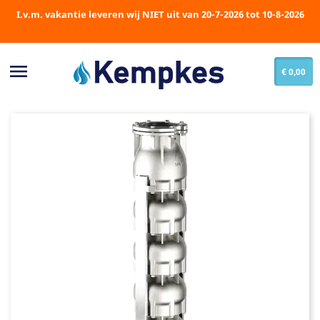
I.v.m. vakantie leveren wij NIET uit van 20-7-2026 tot 10-8-2026

€ 0,00