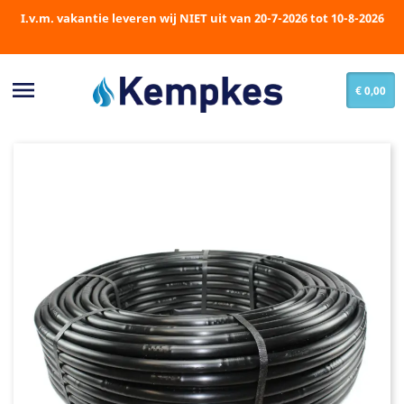
I.v.m. vakantie leveren wij NIET uit van 20-7-2026 tot 10-8-2026

€ 0,00