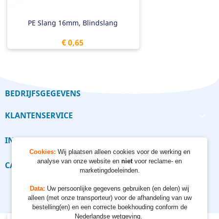
PE Slang 16mm, Blindslang
Prijs
€ 0,65
BEDRIJFSGEGEVENS
KLANTENSERVICE

INFORMATIE

Cookies:
Wij plaatsen alleen cookies voor de werking en
analyse van onze website en
niet
voor reclame- en
CALCULATORS

marketingdoeleinden.
Data:
Uw persoonlijke gegevens gebruiken (en delen) wij
alleen (met onze transporteur) voor de afhandeling van uw
bestelling(en) en een correcte boekhouding conform de
Nederlandse wetgeving.