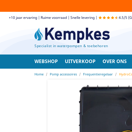
+10 jaar ervaring | Ruime voorraad | Snelle levering |
4.5/5 (
Specialist in waterpompen & toebehoren
WEBSHOP
UITVERKOOP
OVER ONS
Home
Pomp accessoires
Frequentieregelaar
HydroCo