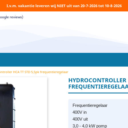
I.v.m. vakantie leveren wij NIET uit van 20-7-2026 tot 10-8-2026
Google reviews)
ntroller HCA TT STD 5,5pk frequentieregelaar
HYDROCONTROLLER H
FREQUENTIEREGELA
Frequentieregelaar
400V in
400V uit
3,0 - 4,0 kW pomp