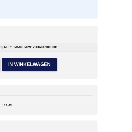
 | MERK: MAC3| MPN: VHDA31200000B
IN WINKELWAGEN
- 1.81MB