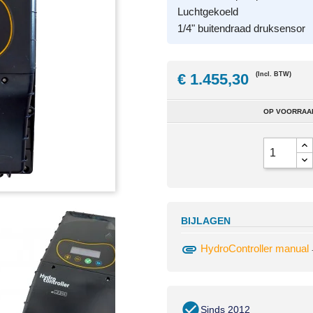
Luchtgekoeld
1/4" buitendraad druksensor
€ 1.455,30
(Incl. BTW)
OP VOORRAAD
BIJLAGEN
attachment
HydroController manual
Sinds 2012