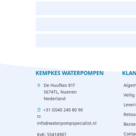
KEMPKES WATERPOMPEN
KLAN
De Huufkes 81f
Algem
location_on
5674TL, Nuenen
Veilig
Nederland
Lever
+31 (0)40 240 80 90
mobile
Retou
mail
info@waterpompspecialist.nl
Bezoe
Conta
KvK: 55414907