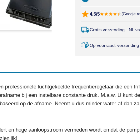
4.5/5
(Google r
Gratis verzending · NL v
Op voorraad: verzending
 professionele luchtgekoelde frequentieregelaar die een tri
rafname bij een instelbare constante druk. M.a.w. U kunt de 
baseerd op de afname. Neemt u dus minder water af dan zal 
ert en hoge aanloopstroom vermeden wordt omdat de pomp gel
ienlijk!