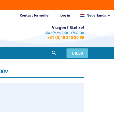
Contact formulier
Log in
Nederlands

Vragen? Stel ze!
Ma. t/m vr. 9:00 - 17:30 uur
+31 (0)40 240 80 90

€ 0,00
00V