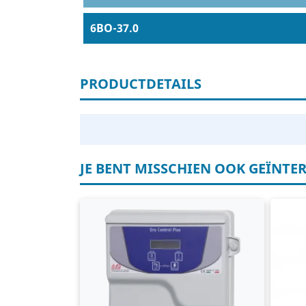
6BO-37.0
PRODUCTDETAILS
JE BENT MISSCHIEN OOK GEÏNTER
Schakelkast
Fr
Ampère beveiliging
40
Voltage beveiliging
40
Droogloop beveiliging op basis van
5,
cos φ
Lu