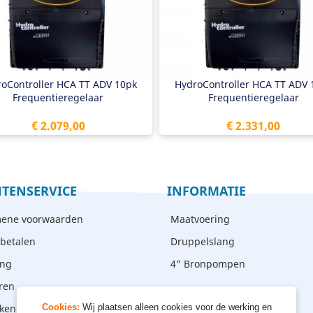
4" buitendraad druksensor
1/4" buitendraad druksensor
lti-pomp modus
Multi-pomp modus
oController HCA TT ADV 10pk
HydroController HCA TT ADV 
Frequentieregelaar
Frequentieregelaar
Prijs
Prijs
€ 2.079,00
€ 2.331,00
TENSERVICE
INFORMATIE
ene voorwaarden
Maatvoering
 betalen
Druppelslang
ing
4" Bronpompen
ren
ken - afhalen
Cookies:
Wij plaatsen alleen cookies voor de werking en