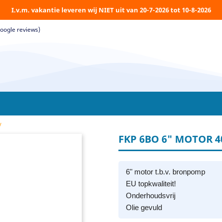
I.v.m. vakantie leveren wij NIET uit van 20-7-2026 tot 10-8-2026
Google reviews)
V
FKP 6BO 6" MOTOR 4
6" motor t.b.v. bronpomp
EU topkwaliteit!
Onderhoudsvrij
Olie gevuld