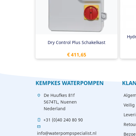
Extra sensor mogelijkheid
1/
Hoofdschakelaar
Mu
Duidelijk afleesbare LCD
230V & 400V
Hydr
Dry Control Plus Schakelkast
Prijs
€ 411,65
KEMPKES WATERPOMPEN
KLAN
De Huufkes 81f
Algem
location_on
5674TL, Nuenen
Veilig
Nederland
Lever
+31 (0)40 240 80 90
mobile
Retou
mail
info@waterpompspecialist.nl
Bezoe