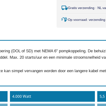
Gratis verzending · NL v
Op voorraad: verzending
voering (DOL of SD) met NEMA 6" pompkoppeling. De behuizi
lmiddel. Max. 20 starts/uur en een minimale stroomsnelheid v
e kan simpel vervangen worden door een langere kabel met 
4.000 Watt
5,5