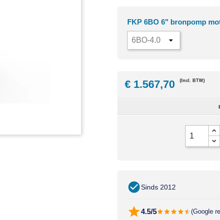
FKP 6BO 6" bronpomp mo
€ 1.567,70
(Incl. BTW)
Sinds 2012
4.5/5
(Google r