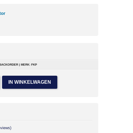
tor
BACKORDER | MERK: FKP
IN WINKELWAGEN
eviews)