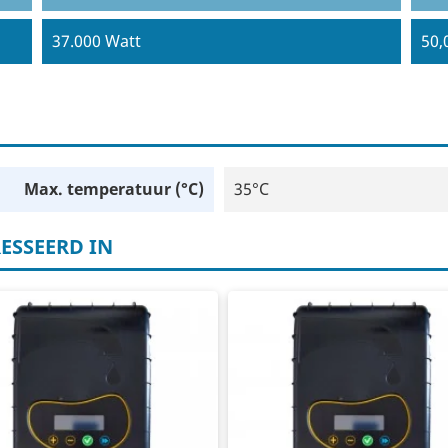
37.000 Watt
50,
Max. temperatuur (°C)
35°C
ESSEERD IN
equentieregelaar
Frequentieregelaar
0V in
400V in
0V uit
400V uit
5 - 7,5 kW pomp
7,5 - 11 kW pomp
chtgekoeld
Luchtgekoeld