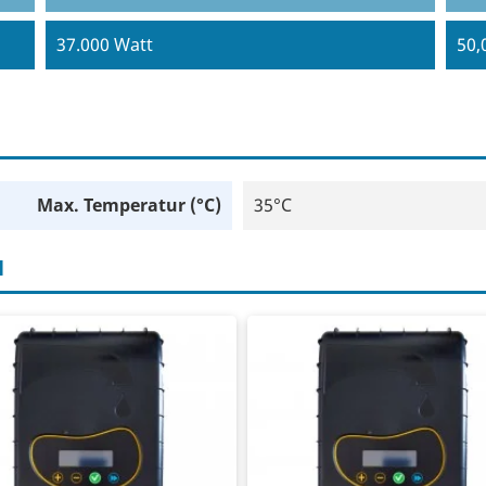
37.000 Watt
50,
Max. Temperatur (°C)
35°C
H
equenzregler
Frequenzregler
0 V ein
400 V ein
0 V-Ausgang
400 V-Ausgang
5–7,5-kW-Pumpe
7,5 - 11 kW Pumpe
ftgekühlt
Luftgekühlt