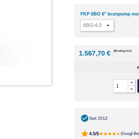
FKP 6BO 6" bronpomp mo
1.567,70 €
(Bruttopreis)
B
Seit 2012
4.5/5
(Googl-Be