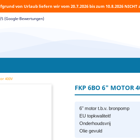
fgrund von Urlaub liefern wir vom 20.7.2026 bis zum 10.8.2026 NICHT 
5/5 (Google-Bewertungen)
or 400V
FKP 6BO 6" MOTOR 4
6" motor t.b.v. bronpomp
EU topkwaliteit!
Onderhoudsvrij
Olie gevuld