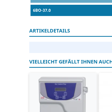
6BO-37.0
ARTIKELDETAILS
VIELLEICHT GEFÄLLT IHNEN AUC
Schaltschrank
Fr
Stromschutz
40
Spannungsschutz
40
Trockenlaufschutz auf Basis von cos
5,
φ
Lu