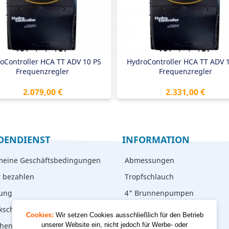
4" Außengewinde Drucksensor
1/4" Außengewinde Drucksenso
lti-Pump-Modus
Multi-Pump-Modus
oController HCA TT ADV 10 PS
HydroController HCA TT ADV 
Frequenzregler
Frequenzregler
Preis
Preis
2.079,00 €
2.331,00 €
DENDIENST
INFORMATION
meine Geschäftsbedingungen
Abmessungen
r bezahlen
Tropfschlauch
rung
4" Brunnenpumpen
kschicken
Cookies:
Wir setzen Cookies ausschließlich für den Betrieb
hen – abholen
unserer Website ein, nicht jedoch für Werbe- oder