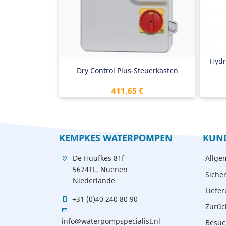
Möglichkeit für zusätzlichen Sensor
1/
Hauptschalter
Mu
Gut ablesbares LCD-Display
230V & 400V
Hydr
Dry Control Plus-Steuerkasten
Preis
411,65 €
KEMPKES WATERPOMPEN
KUN
De Huufkes 81f
Allge
location_on
5674TL, Nuenen
Siche
Niederlande
Liefe
+31 (0)40 240 80 90
mobile
Zurüc
mail
info@waterpompspecialist.nl
Besuc