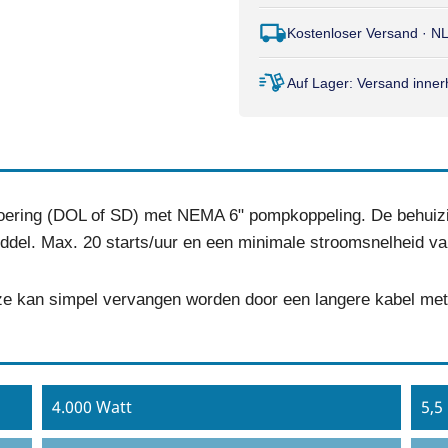
Kostenloser Versand · N
Auf Lager: Versand inne
voering (DOL of SD) met NEMA 6" pompkoppeling. De behuizi
lmiddel. Max. 20 starts/uur en een minimale stroomsnelheid v
e kan simpel vervangen worden door een langere kabel met 
4.000 Watt
5,5