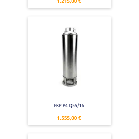
Preis
1.215,00 €
FKP P4 Q55/16
Preis
1.555,00 €