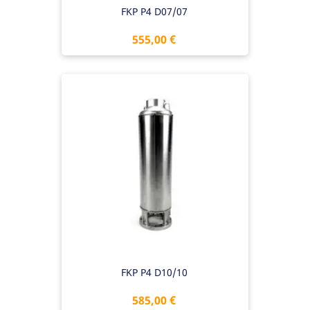
FKP P4 D07/07
Preis
555,00 €
FKP P4 D10/10
Preis
585,00 €