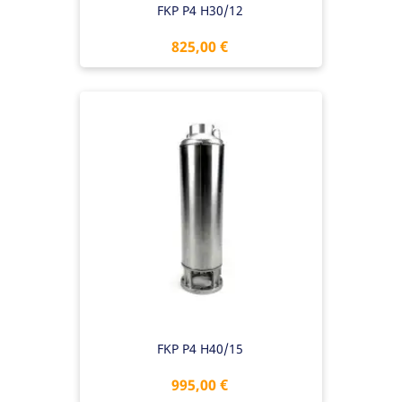
FKP P4 H30/12
Preis
825,00 €
FKP P4 H40/15
Preis
995,00 €