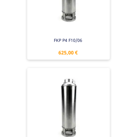
FKP P4 F10/06
Preis
625,00 €