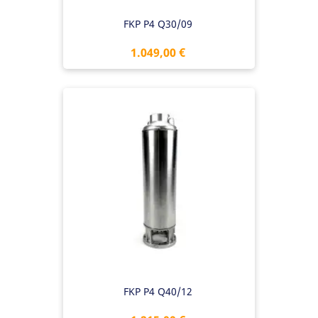
FKP P4 Q30/09
Preis
1.049,00 €
FKP P4 Q40/12