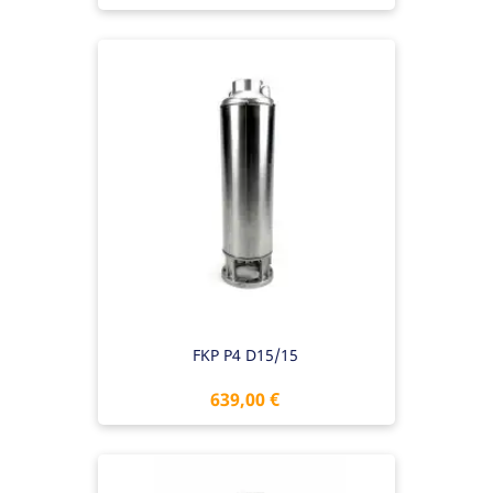
FKP P4 D15/15
Preis
639,00 €