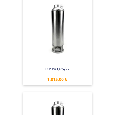
FKP P4 Q75/22
Preis
1.815,00 €