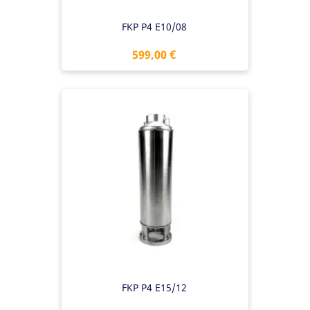
FKP P4 E10/08
Preis
599,00 €
FKP P4 E15/12