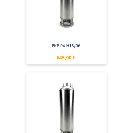
FKP P4 H15/06
Preis
645,00 €