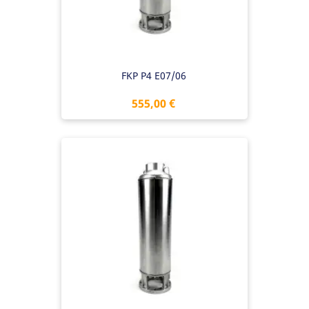
FKP P4 E07/06
Preis
555,00 €