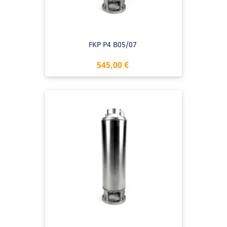
FKP P4 B05/07
Preis
545,00 €