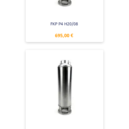
FKP P4 H20/08
Preis
695,00 €