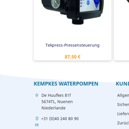
Trockenlaufschutz
Tr
Antiblockiersicherheit
Ant
Eingebauter Puffertank
Ein
Tekpress-Pressensteuerung
Preis
87,50 €
KEMPKES WATERPOMPEN
KUN
De Huufkes 81f
Allge
location_on
5674TL, Nuenen
Siche
Niederlande
Liefe
+31 (0)40 240 80 90
mobile
Zurüc
mail