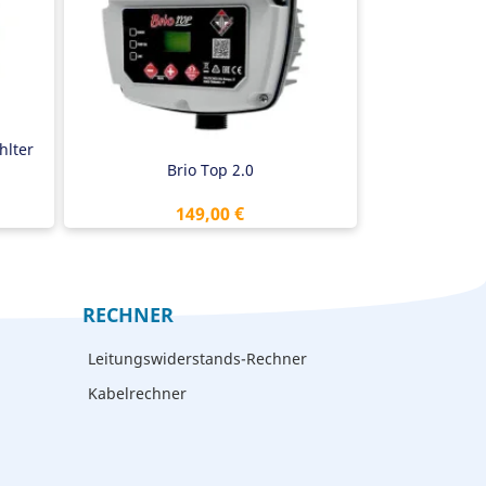
sor
Trockenlaufschutz
Antiblockierschutz
Einstellbarer Startdruck
Platz für Kondensator
Master/Slave-Option
Externer Kontakt rein und raus
hlter
Brio Top 2.0
Preis
149,00 €
RECHNER
Leitungswiderstands-Rechner
Kabelrechner