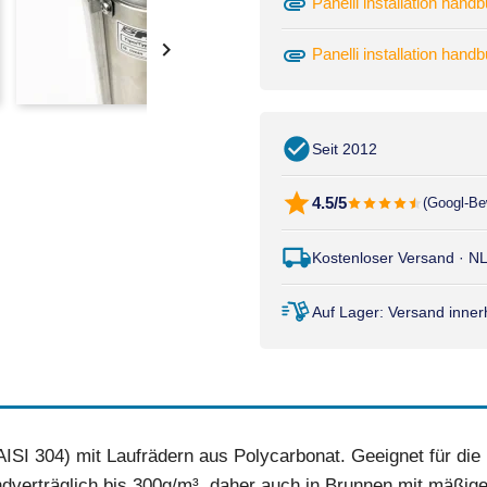
attachment
Panelli installation han

attachment
Panelli installation han
Seit 2012
4.5/5
(Googl-Be
Kostenloser Versand · N
Auf Lager: Versand inne
SI 304) mit Laufrädern aus Polycarbonat. Geeignet für die I
erträglich bis 300g/m³, daher auch in Brunnen mit mäßige