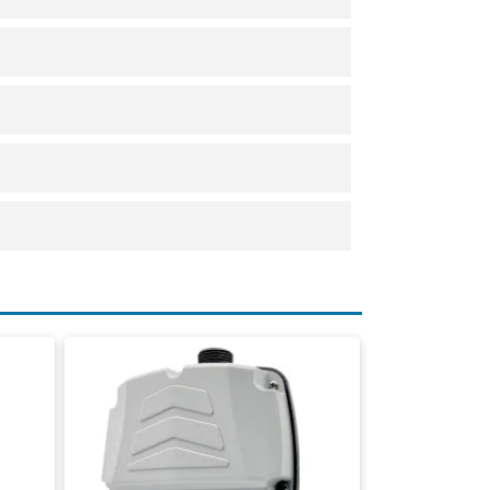
Digitaler Pumpenschalter
Max. 18 m3/Stunde
Max. 2,2 kW
Max. 16 Ampere