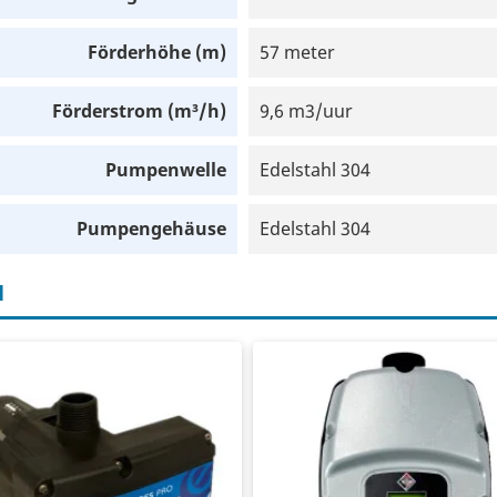
Förderhöhe (m)
57 meter
Förderstrom (m³/h)
9,6 m3/uur
Pumpenwelle
Edelstahl 304
Pumpengehäuse
Edelstahl 304
H
gitaler Pumpenschalter
Frequenzregler
x. 7,2 m3/Stunde
230 V-Eingang
x. 2,2kW
230 V-Ausgang
x. 16 Ampere
max. 1,5 kW Pumpe