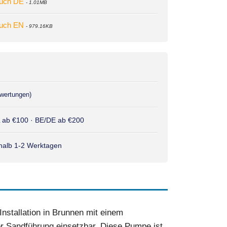
dbuch DE
- 1.01MB
dbuch EN
- 979.16KB
wertungen)
L ab €100 · BE/DE ab €200
rhalb 1-2 Werktagen
nstallation in Brunnen mit einem
r Sandführung einsetzbar. Diese Pumpe ist