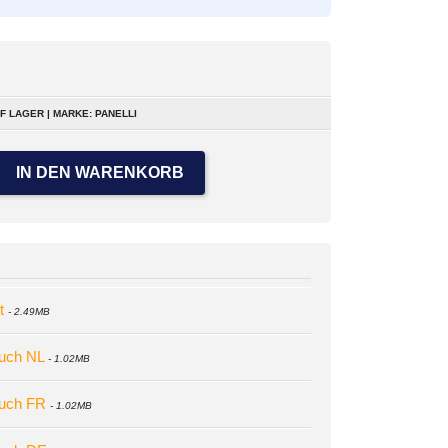
F LAGER | MARKE: PANELLI
IN DEN WARENKORB
t
- 2.49MB
buch NL
- 1.02MB
dbuch FR
- 1.02MB