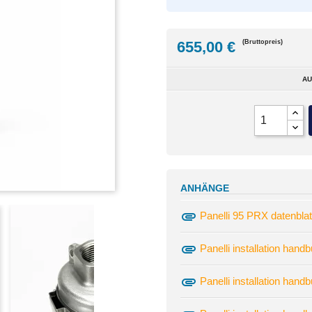
655,00 €
(Bruttopreis)
AU
ANHÄNGE
attachment
Panelli 95 PRX datenblat
attachment
Panelli installation hand
attachment
Panelli installation han