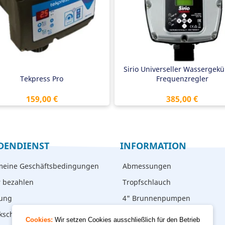
ockenlaufschutz
Trocken eingebaut mit Drucksen
iblockiersicherheit
Gut lesbares LCD
stellbarer Startdruck
Sirio Universeller Wassergekü
Tekpress Pro
Frequenzregler
Preis
Preis
159,00 €
385,00 €
DENDIENST
INFORMATION
meine Geschäftsbedingungen
Abmessungen
r bezahlen
Tropfschlauch
rung
4" Brunnenpumpen
kschicken
Cookies:
Wir setzen Cookies ausschließlich für den Betrieb