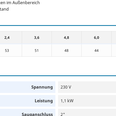
ngen im Außenbereich
stand
2,4
3,6
4,8
6,0
53
51
48
44
Spannung
230 V
Leistung
1,1 kW
Sauganschluss
2"