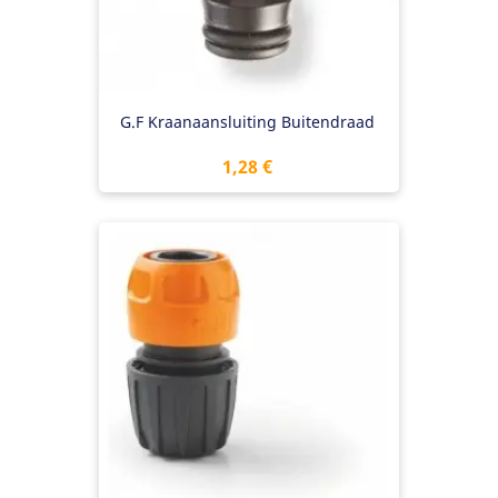
G.F Kraanaansluiting Buitendraad
Preis
1,28 €