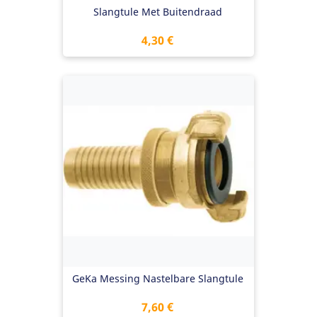
Slangtule Met Buitendraad
Preis
4,30 €
GeKa Messing Nastelbare Slangtule
Preis
7,60 €