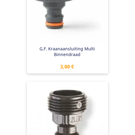
G.F. Kraanaansluiting Multi
Binnendraad
Preis
3,00 €