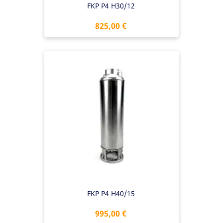
FKP P4 H30/12
Preis
825,00 €
FKP P4 H40/15
Preis
995,00 €