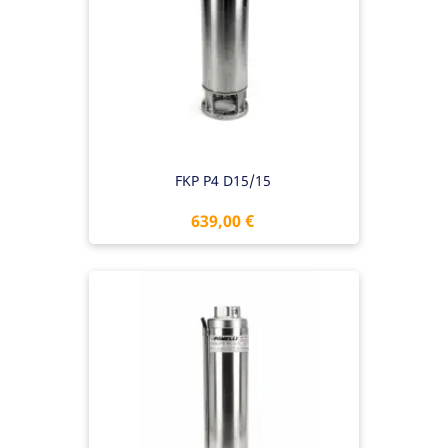
FKP P4 D15/15
Preis
639,00 €