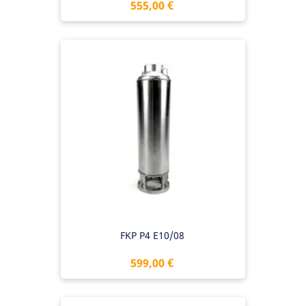
Preis
555,00 €
FKP P4 E10/08
Preis
599,00 €