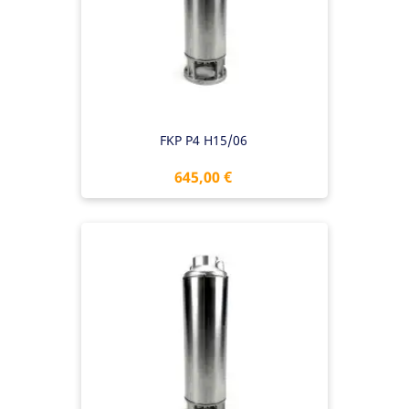
FKP P4 H15/06
Preis
645,00 €