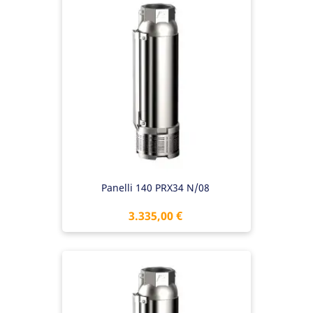
Panelli 140 PRX34 N/08
Preis
3.335,00 €