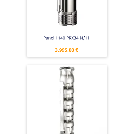
Panelli 140 PRX34 N/11
Preis
3.995,00 €