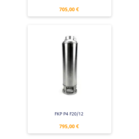
Preis
705,00 €
FKP P4 F20/12
Preis
795,00 €