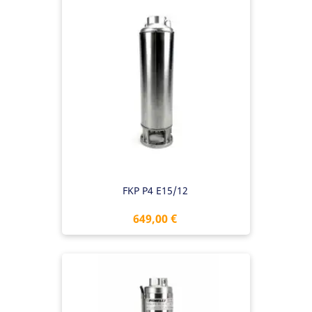
FKP P4 E15/12
Preis
649,00 €