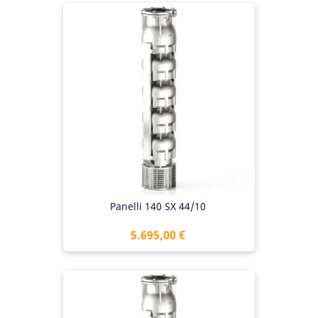
Panelli 140 SX 44/10
Preis
5.695,00 €