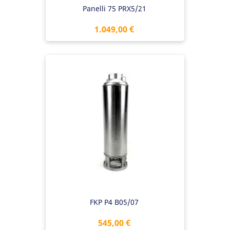
Panelli 75 PRX5/21
Preis
1.049,00 €
FKP P4 B05/07
Preis
545,00 €