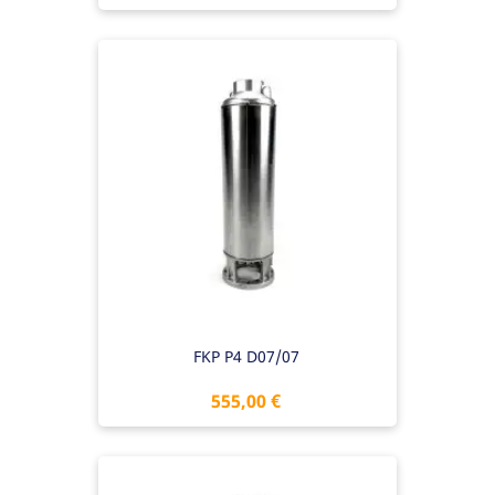
FKP P4 D07/07
Preis
555,00 €