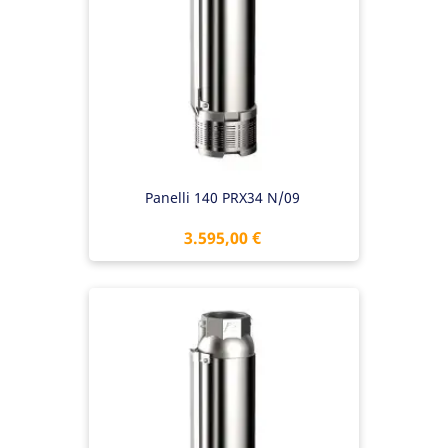
Panelli 140 PRX34 N/09
Preis
3.595,00 €