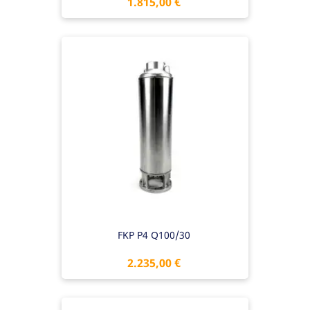
Preis
1.815,00 €
FKP P4 Q100/30
Preis
2.235,00 €