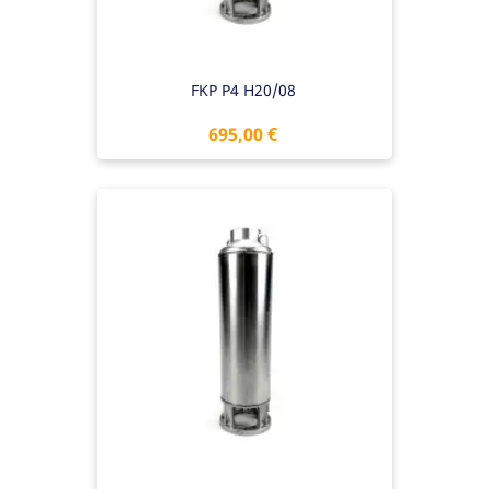
FKP P4 H20/08
Preis
695,00 €