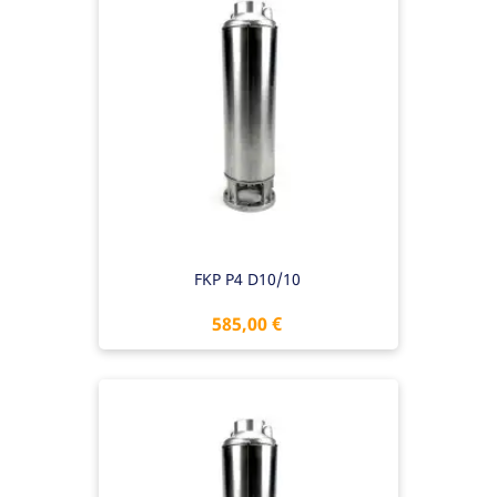
FKP P4 D10/10
Preis
585,00 €