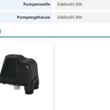
Pumpenwelle
Edelstahl 304
Pumpengehäuse
Edelstahl 304
H
uckschalter
0 Volt
x. 16 ampère
stellbar zwischen 3,0 und 12,0
r
4" IG für den hinteren Anschluss