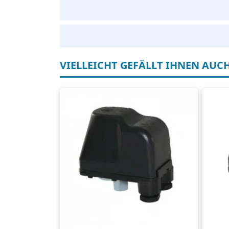
VIELLEICHT GEFÄLLT IHNEN AUC
Druckschalter
Dr
400 Volt
40
Max. 16 ampère
Ma
Einstellbar zwischen 1,0 und 5,0 bar
Ein
1/4" IG für den hinteren Anschluss
ba
1/