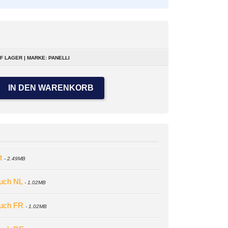
F LAGER | MARKE: PANELLI
IN DEN WARENKORB
t
- 2.49MB
buch NL
- 1.02MB
dbuch FR
- 1.02MB