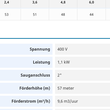
2,4
3,6
4,8
6,0
53
51
48
44
Spannung
400 V
Leistung
1,1 kW
Sauganschluss
2"
Förderhöhe (m)
57 meter
Förderstrom (m³/h)
9,6 m3/uur