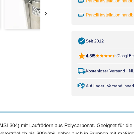
attachment
Panelli installation han

attachment
Panelli installation han
Seit 2012
4.5/5
(Googl-Be
Kostenloser Versand · N
Auf Lager: Versand inne
SI 304) mit Laufrädern aus Polycarbonat. Geeignet für die I
erträglich bis 300g/m³, daher auch in Brunnen mit mäßige