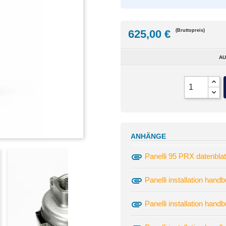
625,00 €
(Bruttopreis)
AU
ANHÄNGE
attachment
Panelli 95 PRX datenblat
attachment
Panelli installation hand
attachment
Panelli installation han