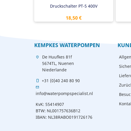
Druckschalter PT-5 400V
Preis
18,50 €
KEMPKES WATERPOMPEN
KUN
De Huufkes 81f
Allge
location_on
5674TL, Nuenen
Siche
Niederlande
Liefe
+31 (0)40 240 80 90
mobile
Zurüc
mail
info@waterpompspecialist.nl
Besuc
Konta
KvK: 55414907
BTW: NL001757636B12
IBAN: NL38RABO0191726176