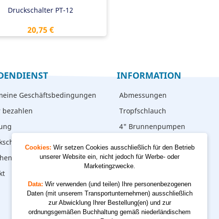
Druckschalter PT-12
Preis
20,75 €
DENDIENST
INFORMATION
meine Geschäftsbedingungen
Abmessungen
r bezahlen
Tropfschlauch
rung
4" Brunnenpumpen
kschicken
Cookies:
Wir setzen Cookies ausschließlich für den Betrieb
hen – abholen
unserer Website ein, nicht jedoch für Werbe- oder
Marketingzwecke.
kt
Data:
Wir verwenden (und teilen) Ihre personenbezogenen
Daten (mit unserem Transportunternehmen) ausschließlich
zur Abwicklung Ihrer Bestellung(en) und zur
ordnungsgemäßen Buchhaltung gemäß niederländischem