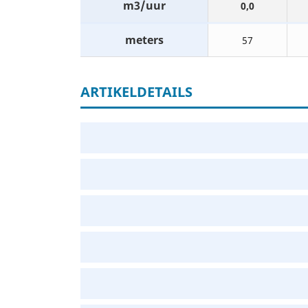
m3/uur
0,0
meters
57
ARTIKELDETAILS