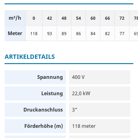
m³/h
0
42
48
54
60
66
72
7
Meter
118
93
89
86
84
82
77
6
ARTIKELDETAILS
Spannung
400 V
Leistung
22,0 kW
Druckanschluss
3"
Förderhöhe (m)
118 meter