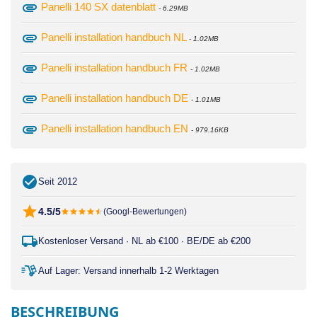
attachment
Panelli 140 SX datenblatt
- 6.29MB
attachment
Panelli installation handbuch NL
- 1.02MB
attachment
Panelli installation handbuch FR
- 1.02MB
attachment
Panelli installation handbuch DE
- 1.01MB
attachment
Panelli installation handbuch EN
- 979.16KB
Seit 2012
4.5/5
(Googl-Bewertungen)
Kostenloser Versand · NL ab €100 · BE/DE ab €200
Auf Lager: Versand innerhalb 1-2 Werktagen
BESCHREIBUNG