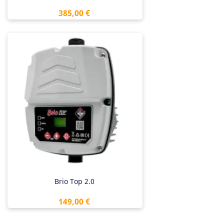
Preis
385,00 €
Brio Top 2.0
Preis
149,00 €