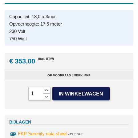
Capaciteit: 18,0 m3/uur
Opvoerhoogte: 17,5 meter
230 Volt
750 Watt
€ 353,00
(Incl. BTW)
OP VOORRAAD | MERK: FKP
IN WINKELWAGEN
BIJLAGEN
attachment
FKP Serenity data sheet
- 213.7KB