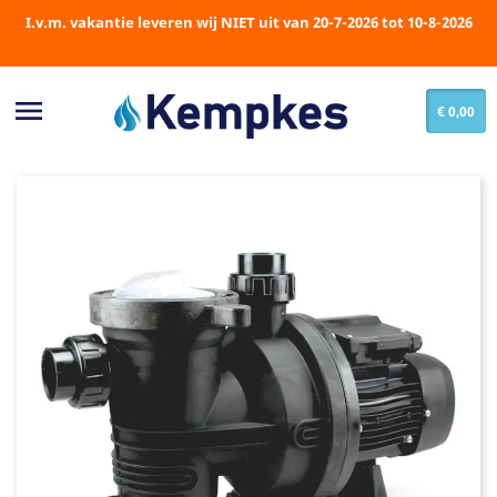
I.v.m. vakantie leveren wij NIET uit van 20-7-2026 tot 10-8-2026

€ 0,00