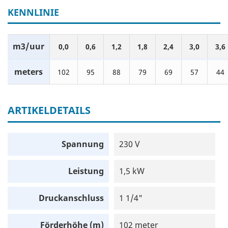
KENNLINIE
m3/uur
0,0
0,6
1,2
1,8
2,4
3,0
3,6
meters
102
95
88
79
69
57
44
ARTIKELDETAILS
Spannung
230 V
Leistung
1,5 kW
Druckanschluss
1 1/4"
Förderhöhe (m)
102 meter