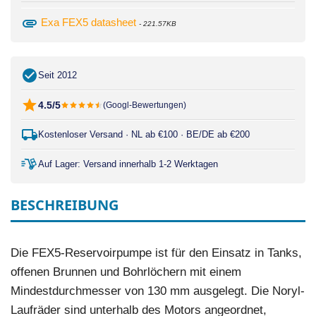
attachment
Exa FEX5 datasheet
- 221.57KB
Seit 2012
4.5/5
(Googl-Bewertungen)
Kostenloser Versand · NL ab €100 · BE/DE ab €200
Auf Lager: Versand innerhalb 1-2 Werktagen
BESCHREIBUNG
Die FEX5-Reservoirpumpe ist für den Einsatz in Tanks,
offenen Brunnen und Bohrlöchern mit einem
Mindestdurchmesser von 130 mm ausgelegt. Die Noryl-
Laufräder sind unterhalb des Motors angeordnet,