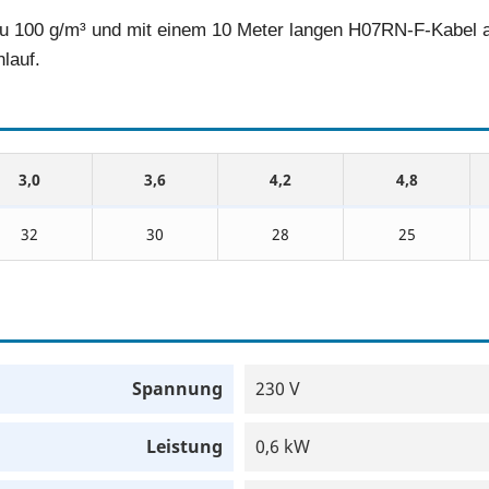
zu 100 g/m³ und mit einem 10 Meter langen H07RN-F-Kabel a
lauf.
3,0
3,6
4,2
4,8
32
30
28
25
Spannung
230 V
Leistung
0,6 kW