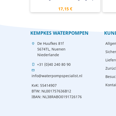
Preis
17,15 €
KEMPKES WATERPOMPEN
KUN
De Huufkes 81f
Allge
location_on
5674TL, Nuenen
Siche
Niederlande
Liefe
+31 (0)40 240 80 90
mobile
Zurüc
mail
info@waterpompspecialist.nl
Besuc
Konta
KvK: 55414907
BTW: NL001757636B12
IBAN: NL38RABO0191726176