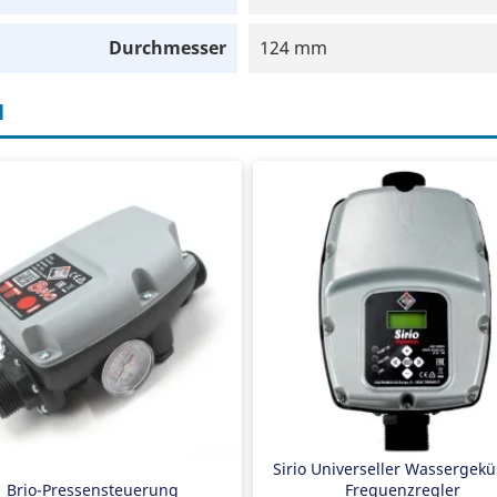
Durchmesser
124 mm
H
mpenschalter
Frequenzregler
x. 9 m3/Stunde
230 V-Eingang
x. 1,5 kW
230 V-Ausgang
x. 12 Ampere
max. 1,5 kW Pumpe
ockenlaufschutz
Trocken eingebaut mit Drucksen
iblockiersicherheit
Gut lesbares LCD
stellbarer Startdruck
Sirio Universeller Wassergekü
Brio-Pressensteuerung
Frequenzregler