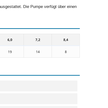
usgestattet. Die Pumpe verfügt über einen
6,0
7,2
8,4
19
14
8