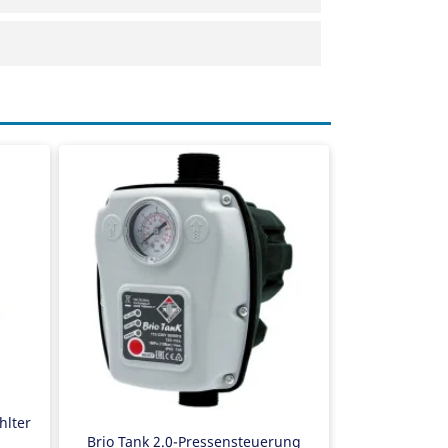
Pumpenschalter
Max. Fördermenge 9 m3/h
Max. Leistung 1,5 kW
Max. Stromstärke 12 Ampere
sor
Trockenlaufschutz
Antiblockierschutz
Einstellbarer Einschaltdruck
0,4 Liter Druckbehälter
hlter
Brio Tank 2.0-Pressensteuerung