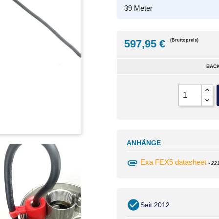
39 Meter
597,95 €
(Bruttopreis)
BACK
ANHÄNGE
attachment
Exa FEX5 datasheet
- 22
Seit 2012