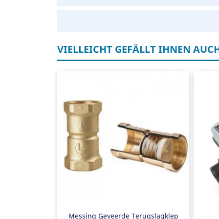
VIELLEICHT GEFÄLLT IHNEN AUC
Terugslagklep
Pu
RVS geveerd
Ma
Ma
Ma
Tr
Ant
Ein
Messing Geveerde Terugslagklep