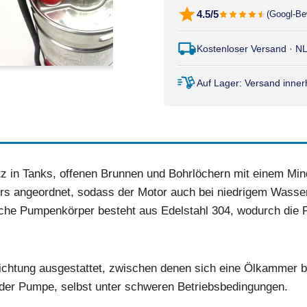
4.5/5
(Googl-Be
Kostenloser Versand · N
Auf Lager: Versand inne
tz in Tanks, offenen Brunnen und Bohrlöchern mit einem M
ors angeordnet, sodass der Motor auch bei niedrigem Wasser
liche Pumpenkörper besteht aus Edelstahl 304, wodurch die 
dichtung ausgestattet, zwischen denen sich eine Ölkammer be
 der Pumpe, selbst unter schweren Betriebsbedingungen.