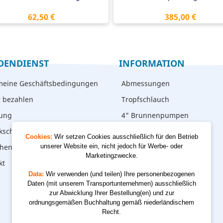
Preis
Preis
62,50 €
385,00 €
DENDIENST
INFORMATION
meine Geschäftsbedingungen
Abmessungen
r bezahlen
Tropfschlauch
rung
4" Brunnenpumpen
kschicken
Cookies:
Wir setzen Cookies ausschließlich für den Betrieb
hen – abholen
unserer Website ein, nicht jedoch für Werbe- oder
Marketingzwecke.
kt
Data:
Wir verwenden (und teilen) Ihre personenbezogenen
Daten (mit unserem Transportunternehmen) ausschließlich
zur Abwicklung Ihrer Bestellung(en) und zur
ordnungsgemäßen Buchhaltung gemäß niederländischem
Recht.