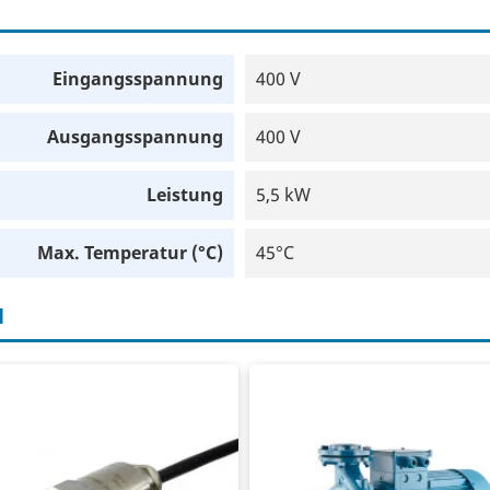
Eingangsspannung
400 V
Ausgangsspannung
400 V
Leistung
5,5 kW
Max. Temperatur (°C)
45°C
H
ucksensor bis 10 bar
Industrielle Kreiselpumpe
- 20 mA
Förderstrom: 24,0 m³/h