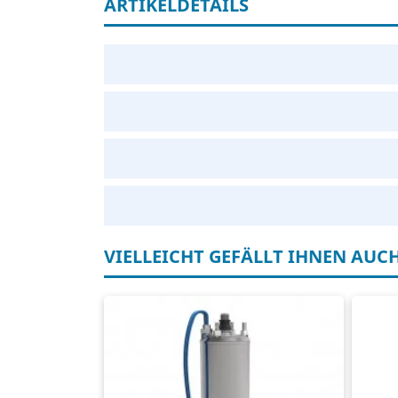
ARTIKELDETAILS
VIELLEICHT GEFÄLLT IHNEN AUC
4" motor t.b.v. bronpomp
Dr
EU topkwaliteit!
4 