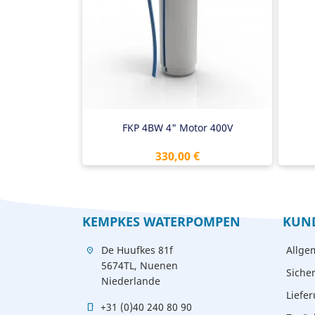
Onderhoudsvrij
1/
Water gevulde bronpompmotor
Kingsbury lager
FKP 4BW 4" Motor 400V
Preis
330,00 €
KEMPKES WATERPOMPEN
KUN
De Huufkes 81f
Allge
location_on
5674TL, Nuenen
Siche
Niederlande
Liefe
+31 (0)40 240 80 90
mobile