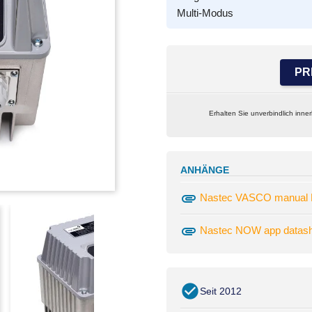
Multi-Modus
PR
Erhalten Sie unverbindlich inne
ANHÄNGE
attachment
Nastec VASCO manual 
attachment
Nastec NOW app datash
Seit 2012