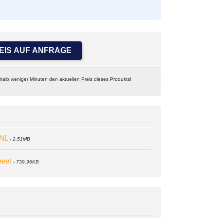
EIS AUF ANFRAGE
rhalb weniger Minuten den aktuellen Preis dieses Produkts!
NL
- 2.51MB
eet
- 739.96KB