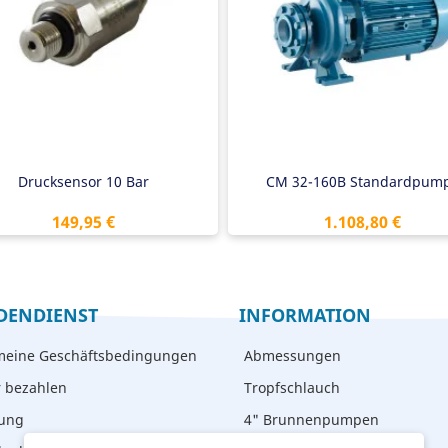
4" Außengewinde
Förderhöhe: 28,0 meter
400V dreiphasig
Leistung: 2200 W
Drucksensor 10 Bar
CM 32-160B Standardpum
Preis
Preis
149,95 €
1.108,80 €
DENDIENST
INFORMATION
meine Geschäftsbedingungen
Abmessungen
r bezahlen
Tropfschlauch
rung
4" Brunnenpumpen