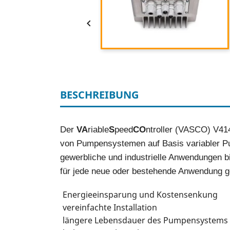

BESCHREIBUNG
Der
VA
riable
S
peed
CO
ntroller (VASCO) V414
von Pumpensystemen auf Basis variabler P
gewerbliche und industrielle Anwendungen bis
für jede neue oder bestehende Anwendung ge
Energieeinsparung und Kostensenkung
vereinfachte Installation
längere Lebensdauer des Pumpensystems