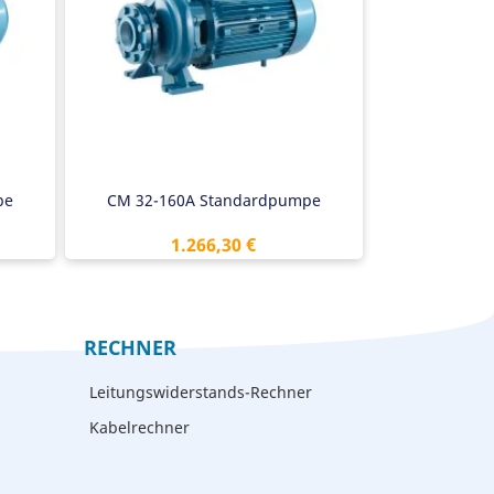
Förderhöhe: 36,2 meter
400V dreiphasig
Leistung: 3.000 W
pe
CM 32-160A Standardpumpe
Preis
1.266,30 €
RECHNER
Leitungswiderstands-Rechner
Kabelrechner