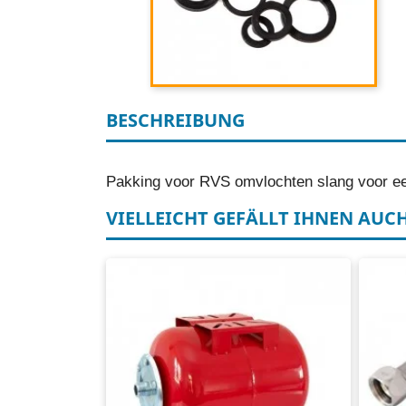
BESCHREIBUNG
Pakking voor RVS omvlochten slang voor een
VIELLEICHT GEFÄLLT IHNEN AUC
Horizontale hydrofoortank
RV
20 liter
Ha
Rood of blauw gecoat
1" 
1" aansluiting
EU topkwaliteit