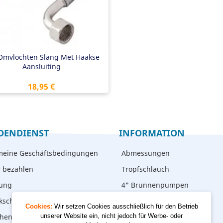
Omvlochten Slang Met Haakse
Aansluiting
Preis
18,95 €
DENDIENST
INFORMATION
meine Geschäftsbedingungen
Abmessungen
r bezahlen
Tropfschlauch
rung
4" Brunnenpumpen
kschicken
Cookies:
Wir setzen Cookies ausschließlich für den Betrieb
hen – abholen
unserer Website ein, nicht jedoch für Werbe- oder