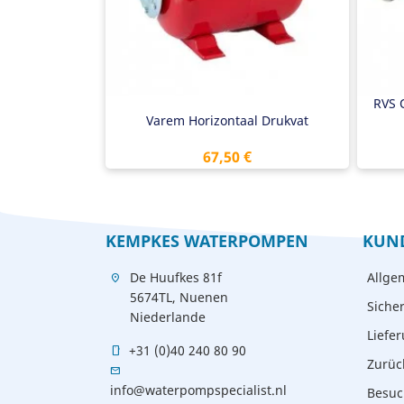
RVS 
Varem Horizontaal Drukvat
Preis
67,50 €
KEMPKES WATERPOMPEN
KUN
De Huufkes 81f
Allge
location_on
5674TL, Nuenen
Siche
Niederlande
Liefe
+31 (0)40 240 80 90
mobile
Zurüc
mail
info@waterpompspecialist.nl
Besuc