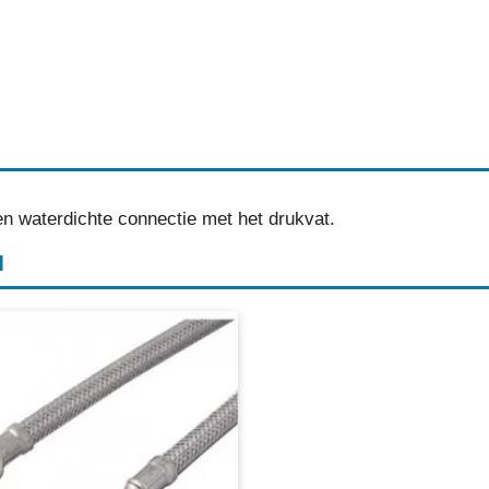
 waterdichte connectie met het drukvat.
H
S omvlochten slang
akse binnendraad aansluiting
aansluiting