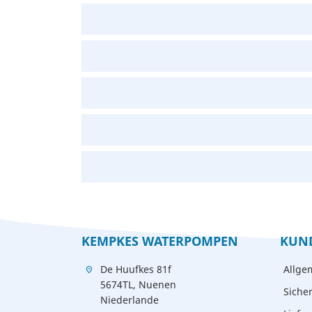
KEMPKES WATERPOMPEN
KUN
De Huufkes 81f
Allge
location_on
5674TL, Nuenen
Siche
Niederlande