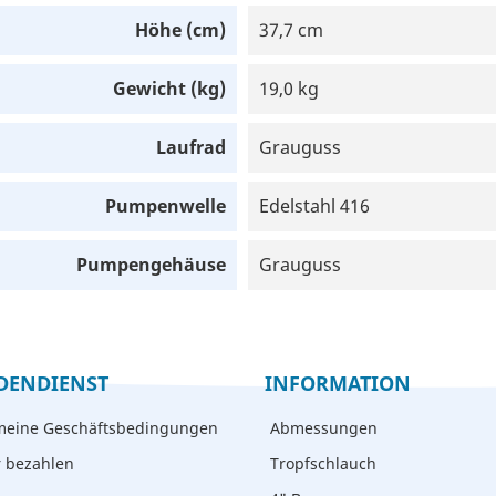
Höhe (cm)
37,7 cm
Gewicht (kg)
19,0 kg
Laufrad
Grauguss
Pumpenwelle
Edelstahl 416
Pumpengehäuse
Grauguss
DENDIENST
INFORMATION
meine Geschäftsbedingungen
Abmessungen
r bezahlen
Tropfschlauch