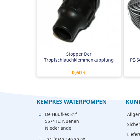
Belastbar bis 6 bar
Wa
Bel
Stopper Der
Tropfschlauchklemmenkupplung
PE-S
Preis
0,60 €
KEMPKES WATERPOMPEN
KUN
De Huufkes 81f
Allge
location_on
5674TL, Nuenen
Siche
Niederlande
Liefe
+31 (0)40 240 80 90
mobile