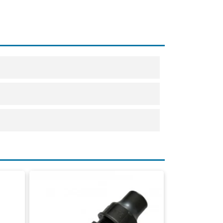
Tropfschlauchkupplung
Klicken Sie auf den Link