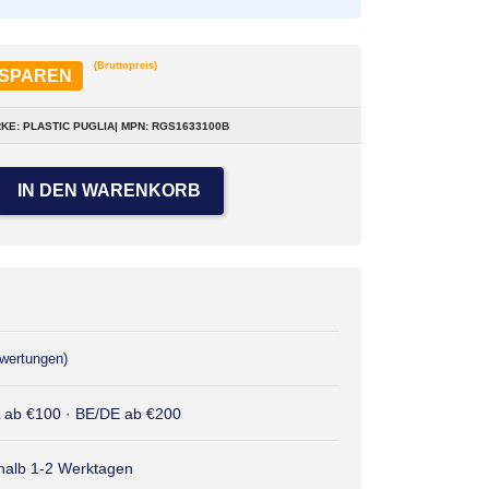
(Bruttopreis)
 SPAREN
KE: PLASTIC PUGLIA| MPN: RGS1633100B
IN DEN WARENKORB
wertungen)
L ab €100 · BE/DE ab €200
rhalb 1-2 Werktagen