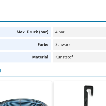
Max. Druck (bar)
4 bar
Farbe
Schwarz
Material
Kunststof
H
-Schlauch 16mm
Erdspieß
rbindungsschlauch
Geeignet für 16-mm-Schlauch