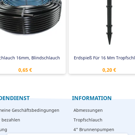
ndstärke 1,1 mm
Robust
astbar bis 4 bar
chlauch 16mm, Blindschlauch
Erdspieß Für 16 Mm Tropfsch
Preis
Preis
0,65 €
0,20 €
DENDIENST
INFORMATION
meine Geschäftsbedingungen
Abmessungen
r bezahlen
Tropfschlauch
rung
4" Brunnenpumpen