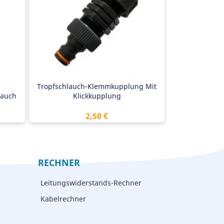
Belastbar bis 6 bar
Tropfschlauch-Klemmkupplung Mit
lauch
Klickkupplung
Preis
2,50 €
RECHNER
Leitungswiderstands-Rechner
Kabelrechner