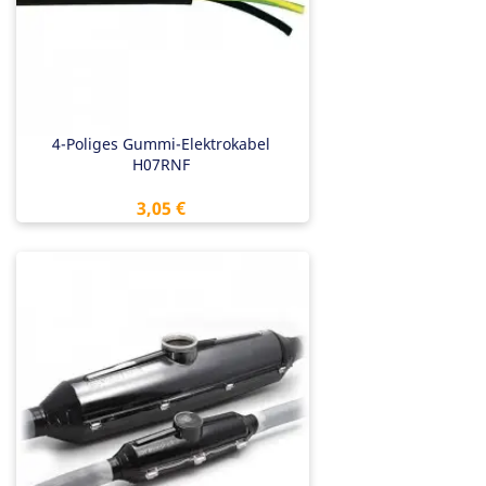
4-Poliges Gummi-Elektrokabel
H07RNF
Preis
3,05 €