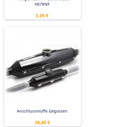
H07RNF
Preis
3,05 €
Anschlussmuffe Gegossen
Preis
38,45 €