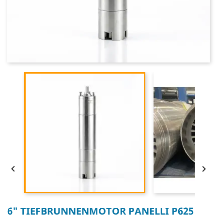


6" TIEFBRUNNENMOTOR PANELLI P625