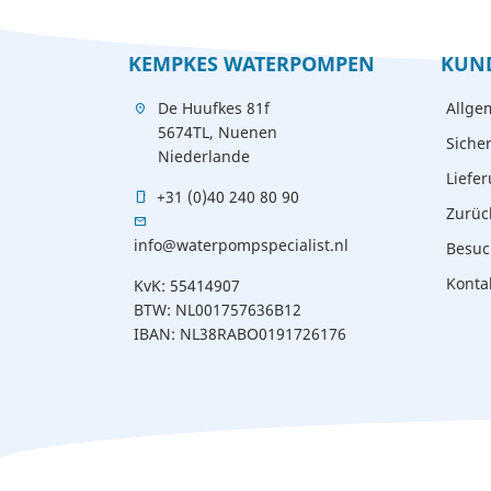
KEMPKES WATERPOMPEN
KUN
De Huufkes 81f
Allge
location_on
5674TL, Nuenen
Siche
Niederlande
Liefe
+31 (0)40 240 80 90
mobile
Zurüc
mail
info@waterpompspecialist.nl
Besuc
Konta
KvK: 55414907
BTW: NL001757636B12
IBAN: NL38RABO0191726176