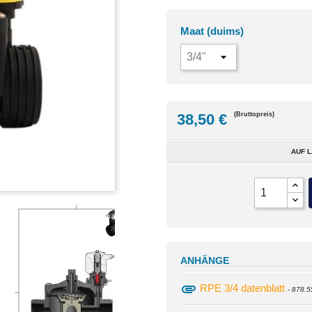
Maat (duims)
38,50 €
(Bruttopreis)
AUF L
ANHÄNGE
attachment
RPE 3/4 datenblatt
- 878.