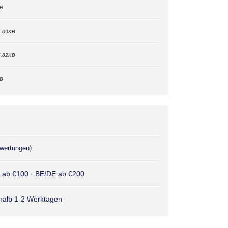
KB
1.09KB
5.82KB
KB
wertungen)
L ab €100 · BE/DE ab €200
rhalb 1-2 Werktagen